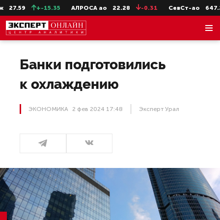
+-15.35
АЛРОСА ао
22.28
-0.31
СевСт-ао
647.2
-5.4
Банки подготовились
к охлаждению
ЭКОНОМИКА
2 фев 2024 17:48
Эксперт Урал