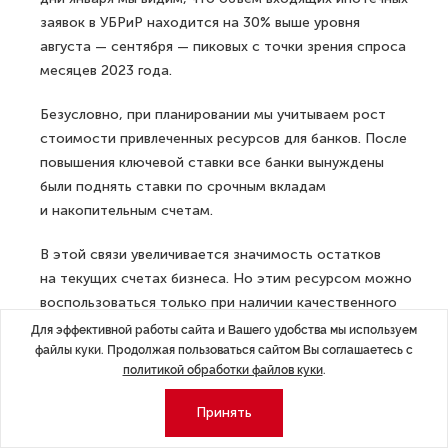
заявок в УБРиР находится на 30% выше уровня
августа — сентября — пиковых с точки зрения спроса
месяцев 2023 года.
Безусловно, при планировании мы учитываем рост
стоимости привлеченных ресурсов для банков. После
повышения ключевой ставки все банки вынуждены
были поднять ставки по срочным вкладам
и накопительным счетам.
В этой связи увеличивается значимость остатков
на текущих счетах бизнеса. Но этим ресурсом можно
воспользоваться только при наличии качественного
расчетно-кассового обслуживания. Наш банк всегда
Для эффективной работы сайта и Вашего удобства мы используем
«держал марку» РКО, но в текущем году это
файлы куки. Продолжая пользоваться сайтом Вы соглашаетесь с
политикой обработки файлов куки
.
направление будет в фокусе особого внимания,
и здесь мы реализуем несколько интересных новаций.
Принять
Движение между развилками