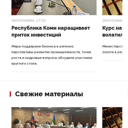
ЭКОНОМИКА
,17:30
ЭКОНОМИКА
,
т
Республика Коми наращивает
Курс на 
приток инвестиций
волатиль
Меры поддержки бизнеса в регионе,
Министерство 
 3-
перспективы развития промышленности, точки
золота в резер
роста и кадровые вопросы обсудили участники
круглого стола.
Свежие материалы