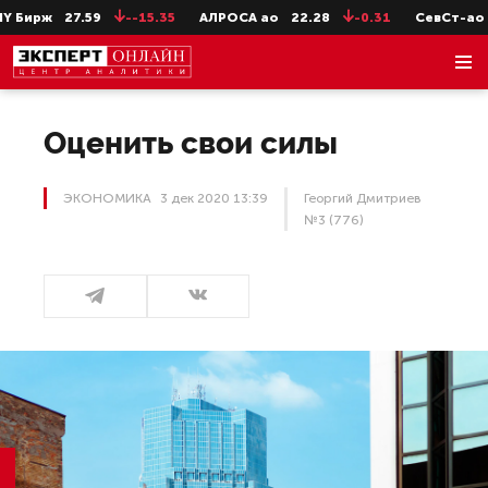
27.59
--15.35
АЛРОСА ао
22.28
-0.31
СевСт-ао
647.2
Оценить свои силы
ЭКОНОМИКА
3 дек 2020 13:39
Георгий Дмитриев
№3 (776)