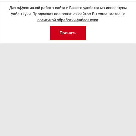
работу промышленных предприятий, некоторым из них
Для эффективной работы сайта и Вашего удобства мы используем
удалось отвоевать часть рынка у тех, кто был
файлы куки. Продолжая пользоваться сайтом Вы соглашаетесь с
вынужден остановить производство. Сегодня, говоря
политикой обработки файлов куки
.
о локализации глобальных цепочек добавленной
стоимости, мы говорим о процессах, начавшихся 5–10
Принять
лет назад. Здесь главный фактор успешного
развития — наличие конкурентоспособной продукции.
Работать нужно прежде всего с самим продуктом», —
уверен заместитель председателя правительства
Ленинградской области, председатель комитета
экономического развития и инвестиционной
деятельности Дмитрий Ялов. «Перспектива есть.
Мы в рамках нашей деятельности работаем над этим
и считаем, что весь набор мер поддержки должен
быть сфокусированным, чтобы вырастить
конкурентоспособные компании и продукты», —
говорит он.
Отношение иностранных инвесторов к происходящим