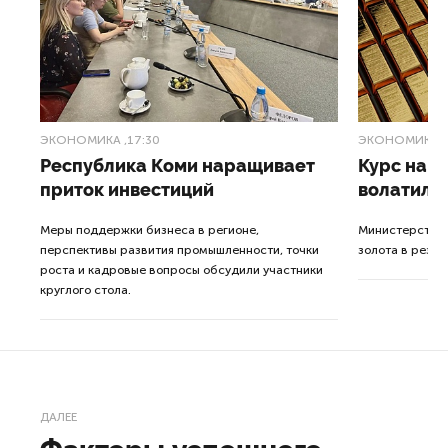
ЭКОНОМИКА
,17:30
ЭКОНОМИКА
,
Республика Коми наращивает
Курс на 
приток инвестиций
волатиль
Меры поддержки бизнеса в регионе,
Министерство 
перспективы развития промышленности, точки
золота в резер
роста и кадровые вопросы обсудили участники
круглого стола.
ДАЛЕЕ