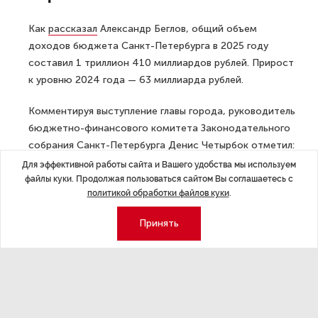
Как
рассказал
Александр Беглов, общий объем
доходов бюджета Санкт-Петербурга в 2025 году
составил 1 триллион 410 миллиардов рублей. Прирост
к уровню 2024 года — 63 миллиарда рублей.
Комментируя выступление главы города, руководитель
бюджетно-финансового комитета Законодательного
собрания Санкт-Петербурга
Денис Четырбок
отметил:
устойчивый бюджет — это основа реализации
Для эффективной работы сайта и Вашего удобства мы используем
крупнейших проектов. «Город продолжает двигаться к
файлы куки. Продолжая пользоваться сайтом Вы соглашаетесь с
политикой обработки файлов куки
.
достижению новой планки — доходы 2 трлн рублей к
2030 году. Принятый на ближайшую трехлетку бюджет
Принять
рекордный и с точки зрения расходов — впервые они
превышают 5 триллионов рублей. Более половины
бюджетных расходов приходится на развитие
образования, медицины и транспорта, оказание
соцподдержки, в том числе помощи участникам СВО
и их семьям. При этом удалось сократить и дефицит