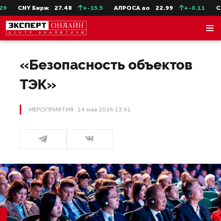
CNY Бирж
27.48
+-15.5
АЛРОСА ао
22.99
+-0.11
СевСт-
«Безопасность объектов
ТЭК»
МЕРОПРИЯТИЯ
14 мая 2026 13:41