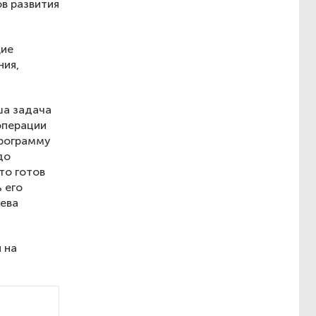
ов развития
щие
ния,
ша задача
операции
программу
до
то готов
 его
рева
 на