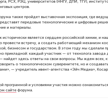
га, РСХ, РЭЦ, университетов (ННГУ, ДПИ, ТГУ), институт
нговых центров.
орума также пройдет выставочная экспозиция, где веду
редставят передовые технологические и цифровые реше
ие и материалы.
 исторически является сердцем российской химии, и на
о провести встречу, а создать работающий механизм ко
ой, бизнесом и государством. В этом году мы сделали 
о прикладной: каждый участник — от технолога завода 
— найдет здесь ответы на свои вопросы. Мы ждем всех, к
говорить о технологическом суверенитете, но и создавать
ами», — учредитель ивент-агентства «Эйч Медиа», Коса
й программой и условиями участия можно ознакомиться
ом сайте
форума.