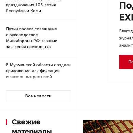
По
празднования 105-летия
Республики Коми
EX
Путин провел совещание
Благод
с руководством
журнал
Минобороны РФ: главные
аналит
заявления президента
П
В Мурманской области создали
приложение для фиксации
инвазионных растений
Петербуржца будут судить
Все новости
за попытку вынести
из магазина 47 плиток
шоколада
Свежие
материалы
В Петербурге осудили