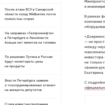
Минпромтор
и инжинири
После атаки ВСУ в Самарской
области склад Wildberries почти
В рамках ф
полностью сгорел
компании п
оборудован
На заправках «Газпромнефти»
«Дзержинск
в Петербурге и Ленобласти
— не прост
больше нет лимитов на топливо
между наук
максимальн
инвестора 
По решению Путина в России
будут мониторить цены
не только 
на продукты
своими рук
Екатерина.
Власти Петербурга заявили
С подробно
о «скоординированных атаках»
официальн
на аккаунты депутатов
Стала известна программа