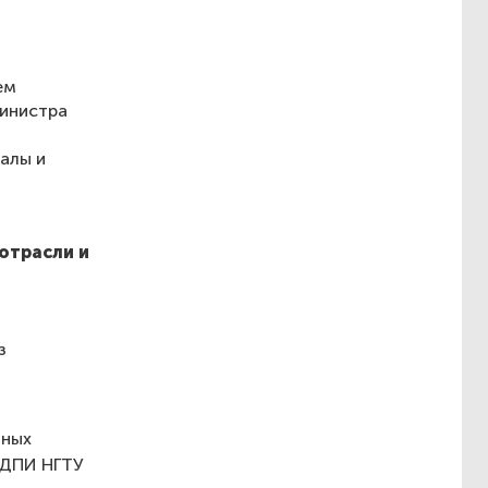
ем
Министра
алы и
отрасли и
з
чных
 ДПИ НГТУ