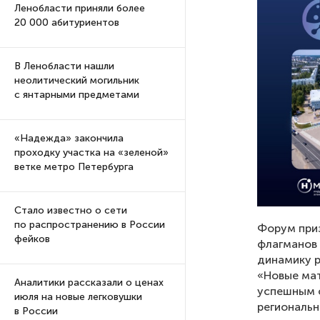
Ленобласти приняли более
20 000 абитуриентов
В Ленобласти нашли
неолитический могильник
с янтарными предметами
«Надежда» закончила
проходку участка на «зеленой»
ветке метро Петербурга
Стало известно о сети
по распространению в России
Форум приз
фейков
флагманов 
динамику р
«Новые ма
Аналитики рассказали о ценах
успешным ф
июля на новые легковушки
региональн
в России