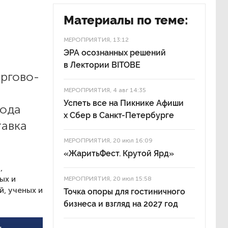
Материалы по теме:
МЕРОПРИЯТИЯ
, 13:12
ЭРА осознанных решений
в Лектории BITOBE
оргово-
МЕРОПРИЯТИЯ
, 4 авг 14:35
Успеть все на Пикнике Афиши
рода
x Сбер в Санкт-Петербурге
авка
МЕРОПРИЯТИЯ
, 20 июл 16:09
«ЖаритьФест. Крутой Ярд»
,
ых и
МЕРОПРИЯТИЯ
, 20 июл 15:58
, ученых и
Точка опоры для гостиничного
бизнеса и взгляд на 2027 год