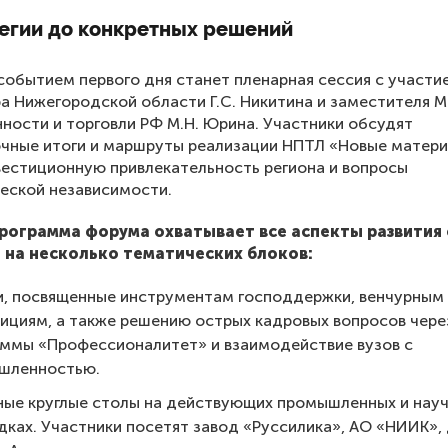
тегии до конкретных решений
обытием первого дня станет пленарная сессия с участи
а Нижегородской области Г.С. Никитина и заместителя 
ости и торговли РФ М.Н. Юрина. Участники обсудят
чные итоги и маршруты реализации НПТЛ «Новые матери
вестиционную привлекательность региона и вопросы
еской независимости.
рограмма форума охватывает все аспекты развития 
 на несколько тематических блоков:
и, посвященные инструментам господдержки, венчурным
ициям, а также решению острых кадровых вопросов чере
ммы «Профессионалитет» и взаимодействие вузов с
шленностью.
ые круглые столы на действующих промышленных и нау
ках. Участники посетят завод «Руссилика», АО «НИИК»,