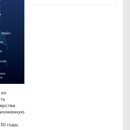
 из
ать
дерства
заложенную
30 годы.