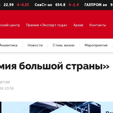
-0.25
СевСт-ао
654.8
-1.4
ГАЗПРОМ ао
94.06
еский центр
Премия «Эксперт года»
Архив
Контакты
Аналитика
Новости
Стиль жизни
Мероприятия
мия большой страны»
ЯТИЯ
26 10:36