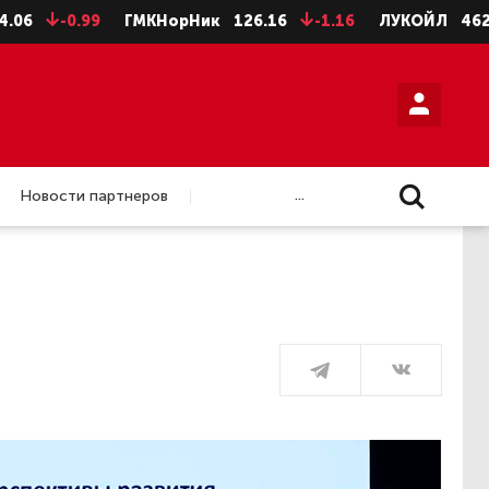
-0.99
ГМКНорНик
126.16
-1.16
ЛУКОЙЛ
4624
-8
...
Новости партнеров