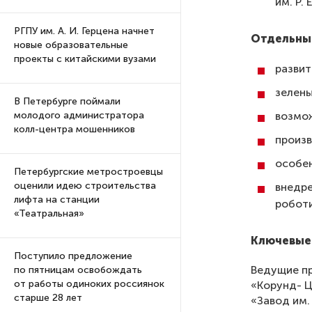
им. Р. 
РГПУ им. А. И. Герцена начнет
Отдельны
новые образовательные
проекты с китайскими вузами
развит
зелены
В Петербурге поймали
возмо
молодого администратора
колл-центра мошенников
произв
особен
Петербургские метростроевцы
оценили идею строительства
внедре
лифта на станции
роботи
«Театральная»
Ключевые 
Поступило предложение
Ведущие пр
по пятницам освобождать
от работы одиноких россиянок
«Корунд- Ц
старше 28 лет
«Завод им.