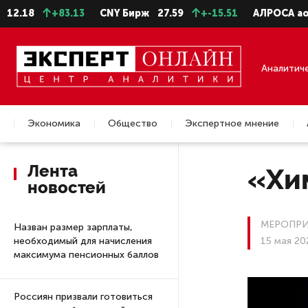
+83.13
CNY Бирж
27.59
+-15.51
АЛРОСА ао
22.99
Аналитич
Экономика
Общество
Экспертное мнение
Недвижимость
Лента
«Хи
новостей
МЕРОПРИ
Назван размер зарплаты,
необходимый для начисления
15 мая 20
максимума пенсионных баллов
Россиян призвали готовиться