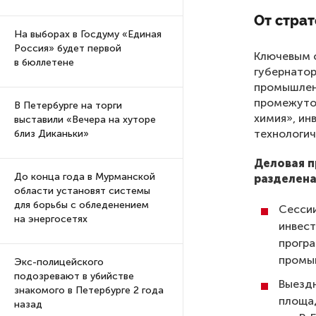
От стра
На выборах в Госдуму «Единая
Россия» будет первой
Ключевым с
в бюллетене
губернатор
промышленн
промежуто
В Петербурге на торги
химия», ин
выставили «Вечера на хуторе
технологич
близ Диканьки»
Деловая п
До конца года в Мурманской
разделена
области установят системы
для борьбы с обледенением
Сесси
на энергосетях
инвест
програ
промы
Экс-полицейского
подозревают в убийстве
Выездн
знакомого в Петербурге 2 года
площад
назад