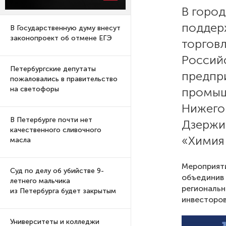
В город
поддер
В Государственную думу внесут
законопроект об отмене ЕГЭ
торгов
Россий
Петербургские депутаты
предпр
пожаловались в правительство
промыш
на светофоры
Нижего
В Петербурге почти нет
Дзержи
качественного сливочного
«Химия
масла
Мероприяти
Суд по делу об убийстве 9-
объединив 
летнего мальчика
региональн
из Петербурга будет закрытым
инвесторов
Университеты и колледжи