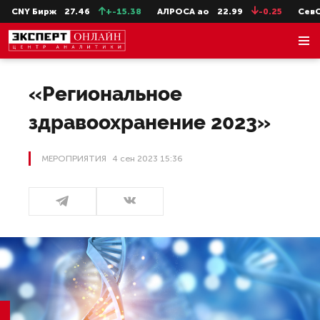
Y Бирж
27.46
+-15.38
АЛРОСА ао
22.99
-0.25
СевСт-ао
«Региональное
здравоохранение 2023»
МЕРОПРИЯТИЯ
4 сен 2023 15:36