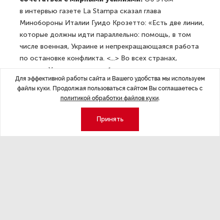
в интервью газете La Stampa сказал глава
Минобороны Италии Гуидо Крозетто: «Есть две линии,
которые должны идти параллельно: помощь, в том
числе военная, Украине и непрекращающаяся работа
по остановке конфликта. <...> Во всех странах,
включая Украину, растет убежденность
Для эффективной работы сайта и Вашего удобства мы используем
в необходимости положить конец конфликту.
файлы куки. Продолжая пользоваться сайтом Вы соглашаетесь с
Проблема в том, что сказать „такова ситуация,
политикой обработки файлов куки
.
давайте на этом остановимся“ невозможно,
необходимо восстановить ту Украину, которая
Принять
существовала». Крозетто также отметил, что первый
шаг к урегулированию должна сделать Россия.
«
Западный мир, который поддерживает Украину,
должен предоставить гарантии безопасности
России, но ни в коем случае не членство в НАТО
украинцам
», — заявил глава канцелярии премьер-
министра Венгрии Гергей Гуйяш, выступая перед