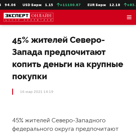
94.06
USD Бирж
1.15
+11100.87
EUR Бирж
12.18
+83.13
45% жителей Северо-
Запада предпочитают
копить деньги на крупные
покупки
16 мар 2021 14:19
45% жителей Северо-Западного
федерального округа предпочитают