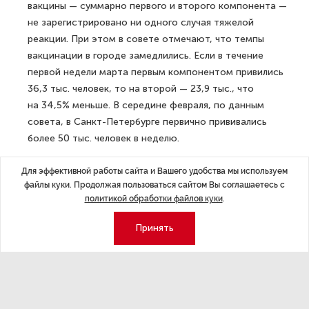
вакцины — суммарно первого и второго компонента —
не зарегистрировано ни одного случая тяжелой
реакции. При этом в совете отмечают, что темпы
вакцинации в городе замедлились. Если в течение
первой недели марта первым компонентом привились
36,3 тыс. человек, то на второй — 23,9 тыс., что
на 34,5% меньше. В середине февраля, по данным
совета, в Санкт-Петербурге первично прививались
более 50 тыс. человек в неделю.
По последним данным, в Санкт-Петербурге выявили
Для эффективной работы сайта и Вашего удобства мы используем
382 434 случая заражения коронавирусом.
файлы куки. Продолжая пользоваться сайтом Вы соглашаетесь с
политикой обработки файлов куки
.
Выздоровели после заражения 331 126 человек,
умерли 11 743.
Принять
ДАЛЕЕ
На набережной Фонтанки развернут
новое креативное пространство