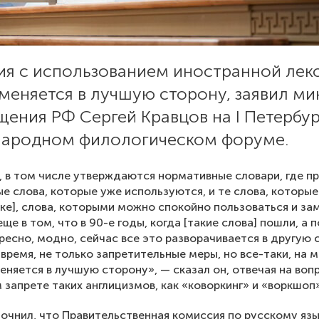
ия с использованием иностранной лекс
меняется в лучшую сторону, заявил ми
щения РФ Сергей Кравцов на I Петербу
ародном филологическом форуме.
, в том числе утверждаются нормативные словари, где п
е слова, которые уже используются, и те слова, которые
ке], слова, которыми можно спокойно пользоваться и за
ще в том, что в 90-е годы, когда [такие слова] пошли, а 
ресно, модно, сейчас все это разворачивается в другую 
время, не только запретительные меры, но все-таки, на м
еняется в лучшую сторону», — сказал он, отвечая на воп
запрете таких англицизмов, как «коворкинг» и «воркшоп»
очнил, что Правительственная комиссия по русскому яз