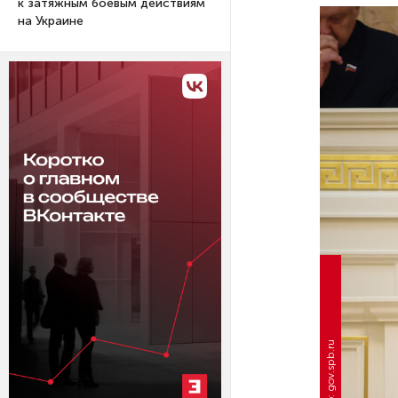
к затяжным боевым действиям
на Украине
Фото: gov.spb.ru