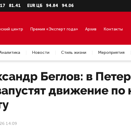
1.41
EUR ЦБ
94.84
94.06
U
еский центр
Премия «Эксперт года»
Архив
Контакты
Аналитика
Новости
Стиль жизни
Мероприятия
сандр Беглов: в Петер
запустят движение по
ту
26 14:09