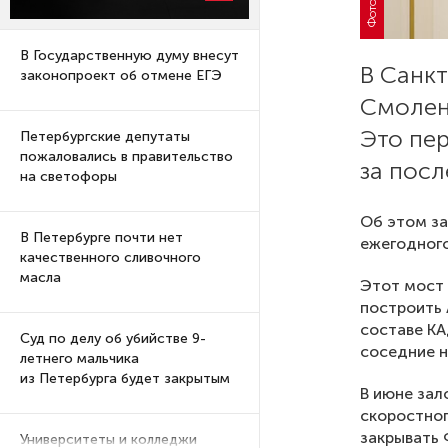
В Государственную думу внесут
В Санк
законопроект об отмене ЕГЭ
Смолен
Это пер
Петербургские депутаты
пожаловались в правительство
за посл
на светофоры
Об этом за
В Петербурге почти нет
ежегодного
качественного сливочного
масла
Этот мост 
построить 
составе КА
Суд по делу об убийстве 9-
соседние н
летнего мальчика
из Петербурга будет закрытым
В июне зал
скоростног
закрывать 
Университеты и колледжи