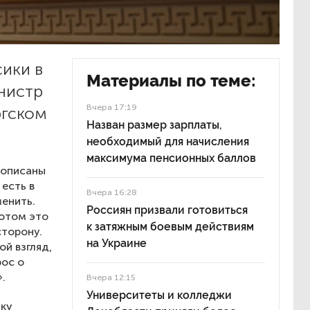
ики в
Материалы по теме:
нистр
Вчера 17:19
ргском
Назван размер зарплаты,
необходимый для начисления
максимума пенсионных баллов
рописаны
 есть в
Вчера 16:28
менить.
Россиян призвали готовиться
потом это
к затяжным боевым действиям
сторону.
на Украине
ой взгляд,
рос о
.
Вчера 12:15
Университеты и колледжи
ыку