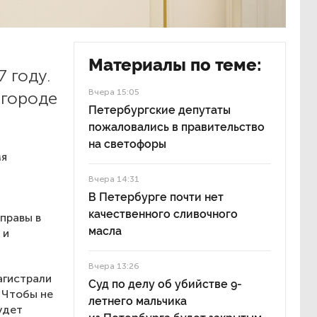
Материалы по теме:
 году.
Вчера 15:05
 городе
Петербургские депутаты
пожаловались в правительство
на светофоры
мя
Вчера 14:31
В Петербурге почти нет
качественного сливочного
правы в
масла
 и
Вчера 13:26
агистрали
Суд по делу об убийстве 9-
 Чтобы не
летнего мальчика
удет