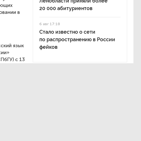
Ленобласти приняли более
ующих
20 000 абитуриентов
овании в
6 авг 17:18
Стало известно о сети
по распространению в России
ский язык
фейков
сии»
ПбГУ) с 13
гося