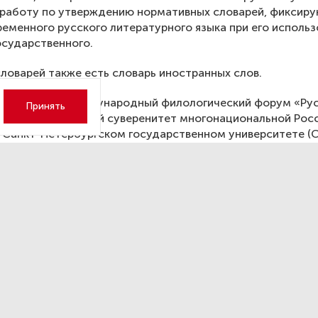
 работу по утверждению нормативных словарей, фиксир
еменного русского литературного языка при его использ
осударственного.
словарей также есть словарь иностранных слов.
тербургский международный филологический форум «Рус
Принять
о-образовательный суверенитет многонациональной Рос
 Санкт-Петербургском государственном университете (С
 Событие посвящено 90-летию со дня рождения выдающе
илолога Людмилы Вербицкой.
рбург будет расширять
аструктуру для развития