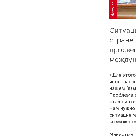
Фото: edu.gov.ru
РГПУ им. А. И. Герцена начнет
новые образовательные
проекты с китайскими вузами
Ситуац
стране 
В Петербурге поймали
просве
молодого администратора
колл-центра мошенников
междун
«Для этого
Петербургские метростроевцы
оценили идею строительства
иностранны
лифта на станции
нашем [язы
«Театральная»
Проблема е
стало инте
Нам нужно 
Поступило предложение
ситуация м
по пятницам освобождать
возможном 
от работы одиноких россиянок
старше 28 лет
Министр ут