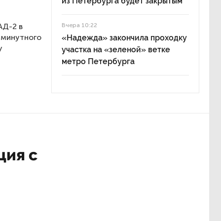
из Петербурга будет закрытым
АД-2 в
Вчера 10:22
-минутного
«Надежда» закончила проходку
у
участка на «зеленой» ветке
метро Петербурга
ция с