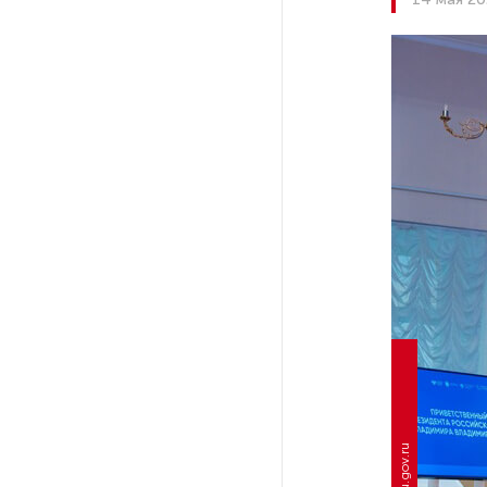
На выборах в Госдуму «Единая
Россия» будет первой
в бюллетене
В Петербурге на торги
выставили «Вечера на хуторе
близ Диканьки»
До конца года в Мурманской
области установят системы
для борьбы с обледенением
на энергосетях
Экс-полицейского
подозревают в убийстве
знакомого в Петербурге 2 года
назад