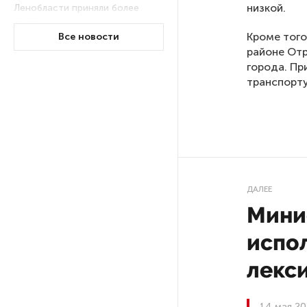
низкой.
Ленобласти приняли более
20 000 абитуриентов
Кроме того
Все новости
районе Отр
В Ленобласти нашли
города. П
неолитический могильник
транспорту
с янтарными предметами
«Надежда» закончила
проходку участка на «зеленой»
ветке метро Петербурга
ДАЛЕЕ
Стало известно о сети
Мини
по распространению в России
фейков
испо
лекс
Аналитики рассказали о ценах
июля на новые легковушки
в России
14 мая 20