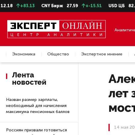
+83.13
CNY Бирж
27.59
+-15.51
USD ЦБ
82.17
8
Аналитич
Экономика
Общество
Экспертное мнение
Недвижимость
Лента
Алек
новостей
лет 
Назван размер зарплаты,
мос
необходимый для начисления
максимума пенсионных баллов
14 мая 20
Россиян призвали готовиться