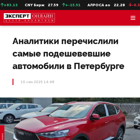
83.13
CNY Бирж
27.59
+-15.51
АЛРОСА ао
22.28
-0.31
Аналитики перечислили
самые подешевевшие
автомобили в Петербурге
10 сен 2025 14:48