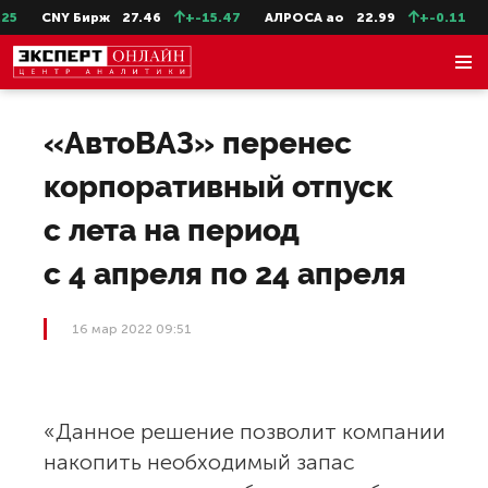
5
CNY Бирж
27.46
+-15.47
АЛРОСА ао
22.99
+-0.11
С
«АвтоВАЗ» перенес
корпоративный отпуск
с лета на период
с 4 апреля по 24 апреля
16 мар 2022 09:51
«Данное решение позволит компании
накопить необходимый запас