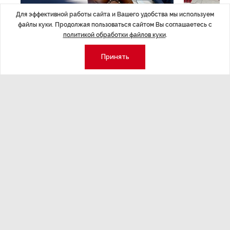
Для эффективной работы сайта и Вашего удобства мы используем
ЭКСПЕРТНОЕ МНЕНИЕ
,Вчера 17:23
НОВОСТИ ПА
файлы куки. Продолжая пользоваться сайтом Вы соглашаетесь с
Евгений Барановский: «Рынок
ТРЦ «Гал
политикой обработки файлов куки
.
видит в Ленинградской области
городско
долгосрочную перспективу»
Принять
Трансформация
конкуренции с
Интервью с вице-губернатором Ленинградской
области Евгением Барановским.
Экономика
Стиль жизни
Общество
Мероприятия
Экспертное мнение
Новости партнеров
Аналитика
Недвижимость
Премия «Эксперт года»