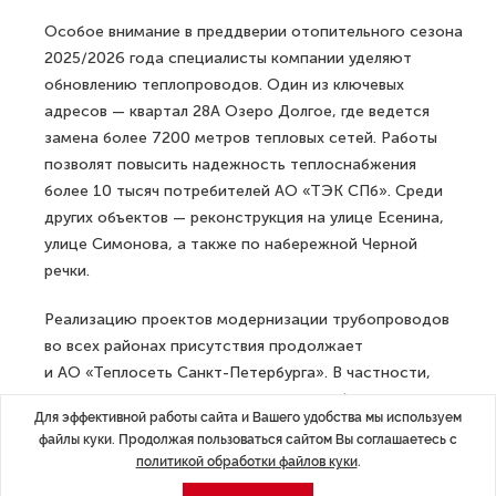
В этом году акустические датчики в зоне
АО «Теплосеть Санкт-Петербурга» позволили
предотвратить 439 технологических нарушений. Еще
173 дефекта при помощи устройств было выявлено
на сетях АО «ТЭК СПб». Дополнительно
тепломагистрали обследуются при помощи
роботизированных комплексов — до конца
межотопительного периода роботы просканируют
порядка 20 километров трубопроводов.
Особое внимание в преддверии отопительного сезона
2025/2026 года специалисты компании уделяют
обновлению теплопроводов. Один из ключевых
адресов — квартал 28А Озеро Долгое, где ведется
замена более 7200 метров тепловых сетей. Работы
позволят повысить надежность теплоснабжения
Для эффективной работы сайта и Вашего удобства мы используем
файлы куки. Продолжая пользоваться сайтом Вы соглашаетесь с
более 10 тысяч потребителей АО «ТЭК СПб». Среди
политикой обработки файлов куки
.
других объектов — реконструкция на улице Есенина,