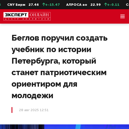
CNY Бирж
27.46
+-15.47
АЛРОСА ао
22.99
+-0.11
СевС
Беглов поручил создать
учебник по истории
Петербурга, который
станет патриотическим
ориентиром для
молодежи
28 авг 2025 12:51