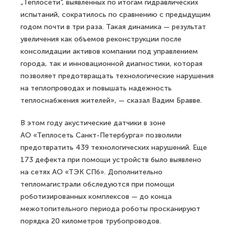
прошла под председательством вице-
губернатора Сергея Кропачева.
Теплоэнергетики провели 44 температурных и 289
гидравлических испытаний, подготовив
к предстоящим холодам более 7600 километров
тепловых сетей.
«В этом году количество дефектов в зоне
„Теплосети“, выявленных по итогам гидравлических
испытаний, сократилось по сравнению с предыдущим
годом почти в три раза. Такая динамика — результат
увеличения как объемов реконструкции после
консолидации активов компании под управлением
города, так и инновационной диагностики, которая
позволяет предотвращать технологические нарушения
на теплопроводах и повышать надежность
теплоснабжения жителей», — сказал Вадим Бравве.