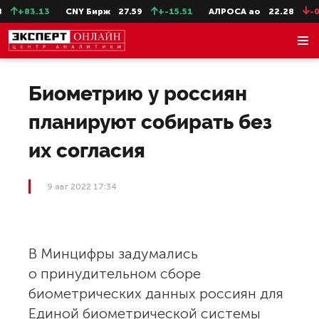
+83.13
CNY Бирж
27.59
+-15.51
АЛРОСА ао
22.28
-0.
Биометрию у россиян
планируют собирать без
их согласия
9 авг 2022 17:34
В Минцифры задумались
о принудительном сборе
биометрических данных россиян для
Единой биометрической системы