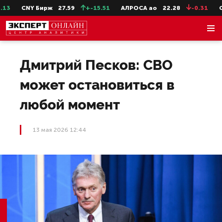
3
CNY Бирж
27.59
+-15.51
АЛРОСА ао
22.28
-0.31
Сев
Дмитрий Песков: СВО
может остановиться в
любой момент
13 мая 2026 12:44