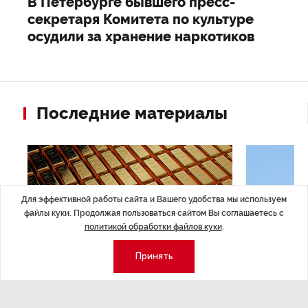
В Петербурге бывшего пресс-
секретаря Комитета по культуре
осудили за хранение наркотиков
Последние материалы
Для эффективной работы сайта и Вашего удобства мы используем
файлы куки. Продолжая пользоваться сайтом Вы соглашаетесь с
политикой обработки файлов куки
.
Принять
ЭКОНОМИКА
,Вчера 14:44
ОБЩЕСТВО
,В