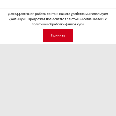
Последние материалы
Для эффективной работы сайта и Вашего удобства мы используем
файлы куки. Продолжая пользоваться сайтом Вы соглашаетесь с
политикой обработки файлов куки
.
Принять
ЭКОНОМИКА
,Вчера 14:44
ОБЩЕСТВО
,В
Курс на растущую
Картина н
волатильность?
августа
ные
Министерство финансов РФ наращивает покупку
Рассказываем 
золота в резервы.
и мире, которы
августа — от т