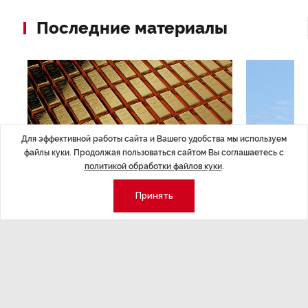
Последние материалы
Для эффективной работы сайта и Вашего удобства мы используем
файлы куки. Продолжая пользоваться сайтом Вы соглашаетесь с
политикой обработки файлов куки
.
Принять
ЭКОНОМИКА
,7 авг 14:44
ОБЩЕСТВО
,7
Курс на растущую
Картина н
волатильность?
августа
ные
Министерство финансов РФ наращивает покупку
Рассказываем 
золота в резервы.
и мире, которы
августа — от т