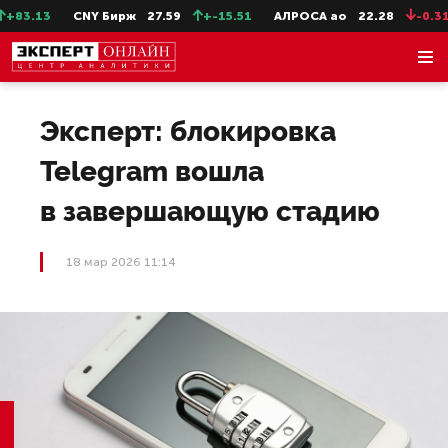
83.13
CNY Бирж
27.59
+-15.51
АЛРОСА ао
22.28
-0.31
Эксперт: блокировка
Telegram вошла
в завершающую стадию
18 мар 2026 11:14