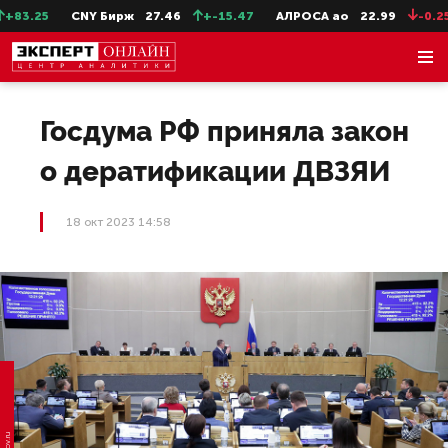
83.25
CNY Бирж
27.46
+-15.47
АЛРОСА ао
22.99
-0.25
Госдума РФ приняла закон
о дератификации ДВЗЯИ
18 окт 2023 14:58