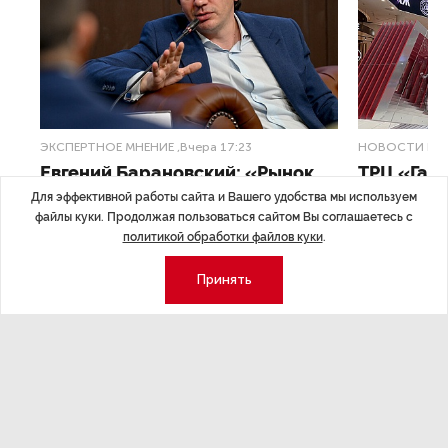
ЭКСПЕРТНОЕ МНЕНИЕ
,Вчера 17:23
НОВОСТИ ПА
Евгений Барановский: «Рынок
ТРЦ «Гал
видит в Ленинградской области
городско
Для эффективной работы сайта и Вашего удобства мы используем
файлы куки. Продолжая пользоваться сайтом Вы соглашаетесь с
долгосрочную перспективу»
политикой обработки файлов куки
.
Трансформация
конкуренции с
Интервью с вице-губернатором Ленинградской
Принять
области Евгением Барановским.
Экономика
Стиль жизни