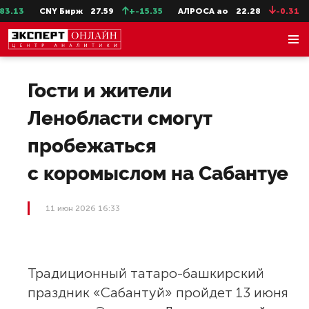
.13
CNY Бирж
27.59
+-15.35
АЛРОСА ао
22.28
-0.31
Гости и жители
Ленобласти смогут
пробежаться
с коромыслом на Сабантуе
11 июн 2026 16:33
Традиционный татаро-башкирский
праздник «Сабантуй» пройдет 13 июня