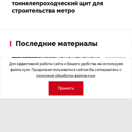
тоннелепроходческий щит для
строительства метро
Последние материалы
Для эффективной работы сайта и Вашего удобства мы используем
файлы куки. Продолжая пользоваться сайтом Вы соглашаетесь с
политикой обработки файлов куки
.
Принять
ЭКОНОМИКА
,7 авг 14:44
ОБЩЕСТВО
,7
Курс на растущую
Картина н