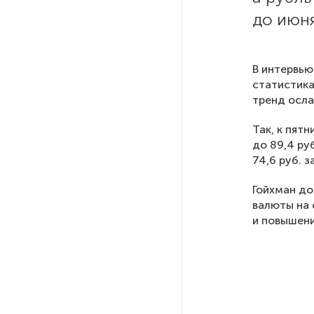
до июня
РГПУ им. А. И. Герцена начнет
новые образовательные
проекты с китайскими вузами
В интервь
статистика
тренд осла
В Петербурге поймали
молодого администратора
Так, к пятн
колл-центра мошенников
до 89,4 ру
74,6 руб. з
Петербургские метростроевцы
Гойхман до
оценили идею строительства
валюты на 
лифта на станции
и повышени
«Театральная»
Поступило предложение
по пятницам освобождать
от работы одиноких россиянок
старше 28 лет