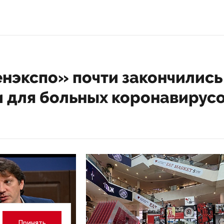
енэкспо» почти закончились
и для больных коронавирус
Принять