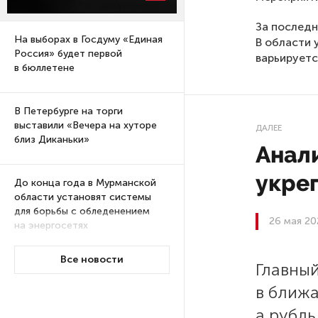
За последн
На выборах в Госдуму «Единая
В области 
Россия» будет первой
варьируетс
в бюллетене
В Петербурге на торги
выставили «Вечера на хуторе
ДАЛЕЕ
близ Диканьки»
Анали
укреп
До конца года в Мурманской
области установят системы
для борьбы с обледенением
26 мая 20
на энергосетях
Все новости
Главный
Экс-полицейского
подозревают в убийстве
в ближа
знакомого в Петербурге 2 года
а рубл
назад