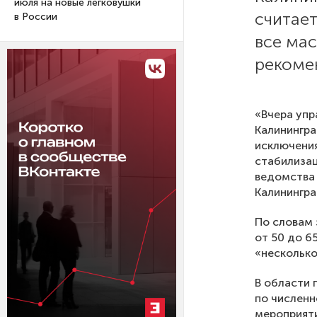
июля на новые легковушки
считает
в России
все ма
рекоме
«Вчера упр
Калинингра
исключения
стабилизац
ведомства 
Калинингра
По словам 
от 50 до 6
«несколько
В области 
по численн
мероприят