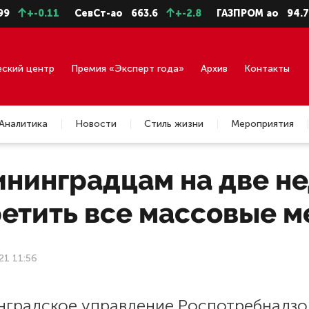
+-0.11
СевСт-ао
663.6
+-2.8
ГАЗПРОМ ао
94.73
еский центр
Премия «Эксперт года»
Архив
Контакты
Аналитика
Новости
Стиль жизни
Мероприятия
ининградцам на две не
ретить все массовые 
21 11:56
нградское управление Роспотребнадзо