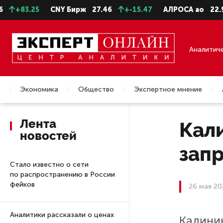
+83.25
CNY Бирж
27.46
+-15.47
АЛРОСА ао
22.99
Аналитич
Экономика
Общество
Экспертное мнение
Недвижимость
Лента
Кал
новостей
зап
Стало известно о сети
по распространению в России
фейков
26 мая 20
Аналитики рассказали о ценах
Калини