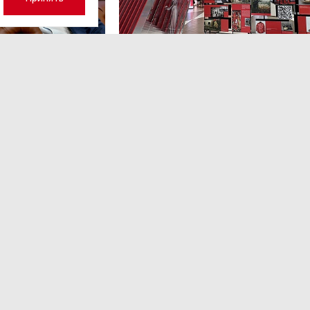
а 17:23
НОВОСТИ ПАРТНЕРОВ
,4 авг 16:41
кий: «Рынок
ТРЦ «Галерея» как модерато
дской области
городской жизни
рспективу»
Трансформация торговых центров в условиях
конкуренции с маркетплейсами.
ором Ленинградской
ким.
Эксперт 2 столицы
Аналитический ц