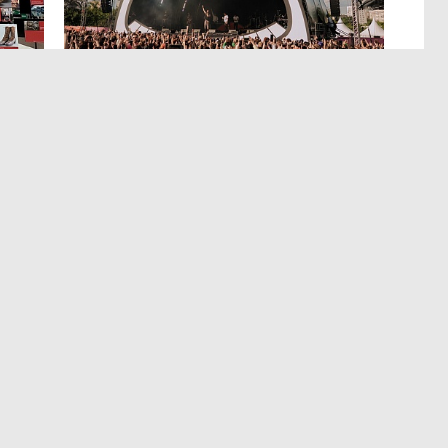
МЕРОПРИЯТИЯ
,4 авг 14:35
р
Успеть все на Пикнике Афиши
x Сбер в Санкт-Петербурге
Полный гид по всем активностям фестиваля.
ентр
Держать в курсе: