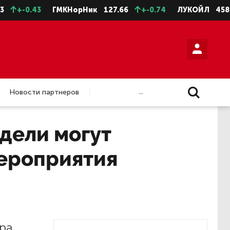
+-0.43
ГМКНорНик
127.66
+-0.74
ЛУКОЙЛ
4588.5
...
Новости партнеров
дели могут
мероприятия
ра