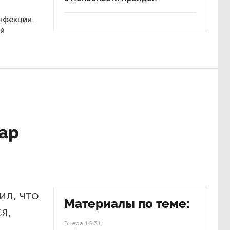
нфекции.
ий
лар
ил, что
Материалы по теме:
я,
Вчера 16:31