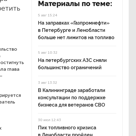
Материалы по теме:
ретить
5 авг 15:24
На заправках «Газпромнефти»
в Петербурге и Ленобласти
больше нет лимитов на топливо
ельство
5 авг 10:32
з
На петербургских АЗС сняли
достигнуть
большинство ограничений
ла глава
—
3 авг 13:32
В Калининграде заработали
трируется
консультации по поддержке
затель
бизнеса для ветеранов СВО
30 июл 12:43
Пик топливного кризиса
х
в Ленобласти пройден