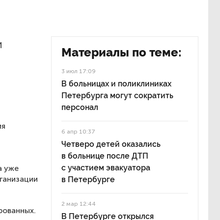
и
Материалы по теме:
3 июл 17:09
В больницах и поликлиниках
Петербурга могут сократить
персонал
ия
6 апр 10:37
Четверо детей оказались
в больнице после ДТП
с участием эвакуатора
а уже
ганизации
в Петербурге
2 мар 12:44
рованных.
В Петербурге открылся