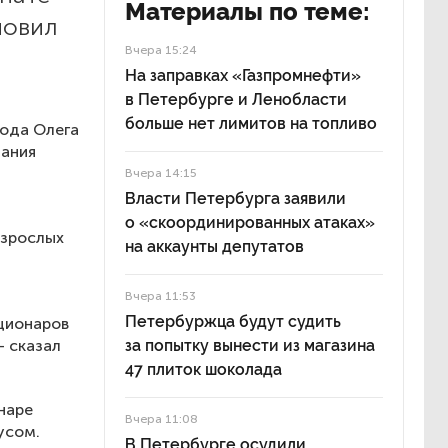
Материалы по теме:
новил
Вчера 15:24
На заправках «Газпромнефти»
в Петербурге и Ленобласти
больше нет лимитов на топливо
рода Олега
зания
Вчера 14:15
Власти Петербурга заявили
о «скоординированных атаках»
взрослых
на аккаунты депутатов
Вчера 11:53
Петербуржца будут судить
ционаров
— сказал
за попытку вынести из магазина
47 плиток шоколада
наре
Вчера 11:08
усом.
В Петербурге осудили