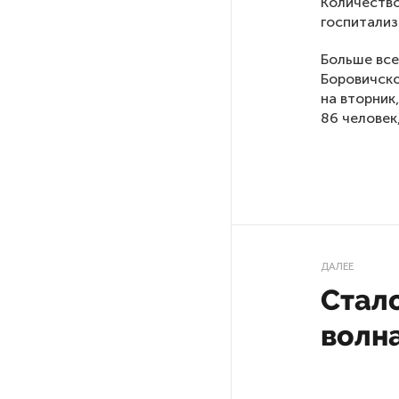
Количество
госпитализ
На петербургских АЗС сняли
большинство ограничений
Больше все
Боровичско
В Госдуме рассказали, что
на вторник
ждет Европу при ядерной
86 человек
войне
В «СТГТ» состоялся «День
семьи» — праздник,
объединяющий поколения
ДАЛЕЕ
Проект строительства
Стало
небоскреба «Лахта Центр 2»
в Петербурге одобрили
волна
Россия может столкнуться
с непрогнозируемыми ЧС