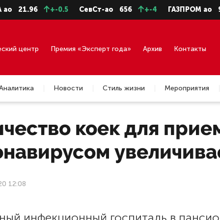
21.96
+-0.5
СевСт-ао
656
+-4
ГАЗПРОМ ао
92.8
еский центр
Премия «Эксперт года»
Архив
Контакты
Аналитика
Новости
Стиль жизни
Мероприятия
ичество коек для прие
онавирусом увеличива
20 12:08
ный инфекционный госпиталь в пансио