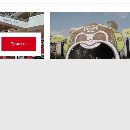
Принять
вг 16:41
МЕРОПРИЯТИЯ
,4 авг 14:35
к модератор
Успеть все на Пикнике Афиши
x Сбер в Санкт-Петербурге
нтров в условиях
Полный гид по всем активностям фестиваля.
ами.