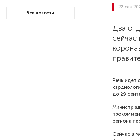
22 сен 20
Путин провел совещание
Все новости
с руководством
Минобороны РФ: главные
Два от
заявления президента
сейчас 
корона
В Мурманской области создали
приложение для фиксации
правите
инвазионных растений
Петербуржца будут судить
Речь идет 
за попытку вынести
кардиологи
из магазина 47 плиток
до 29 сент
шоколада
Министр з
прокоммент
В Петербурге осудили
региона пр
похитителей подростка,
требовавших за него выкуп
Сейчас в м