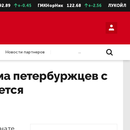
9
+-0.45
ГМКНорНик
122.68
+-2.56
ЛУКОЙЛ
4577
...
Новости партнеров
ма петербуржцев с
ется
нате