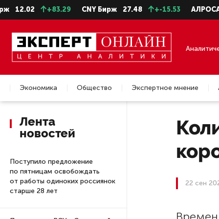
12.02
+83.29
CNY Бирж
27.48
+-15.53
АЛРОСА ао
Аналитич
Экономика
Общество
Экспертное мнение
Недвижимость
Лента
Кол
новостей
кор
Поступило предложение
по пятницам освобождать
от работы одиноких россиянок
22 сен 20
старше 28 лет
Времен