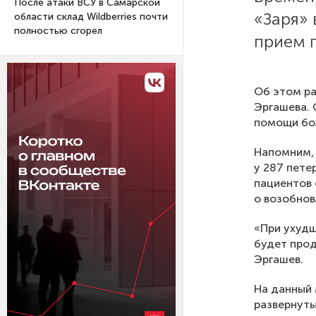
После атаки ВСУ в Самарской
«Заря»
области склад Wildberries почти
полностью сгорел
прием 
Об этом ра
Эргашева. 
помощи бо
Напомним, 
у 287 пете
пациентов 
о возобнов
«При ухуд
будет прод
Эргашев.
На данный 
развернуты