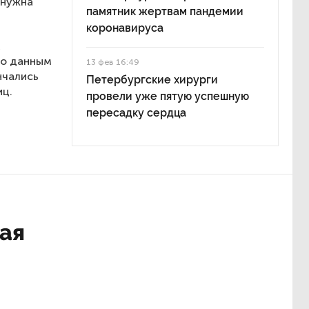
 нужна
памятник жертвам пандемии
коронавируса
,
по данным
13 фев 16:49
нчались
Петербургские хирурги
иц.
провели уже пятую успешную
пересадку сердца
рая