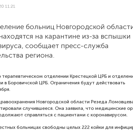
20 11:21
деление больниц Новгородской област
находятся на карантине из-за вспышки
вируса, сообщает пресс-служба
льства региона.
о терапевтическом отделении Крестецкой ЦРБ и отделен
и в Боровичской ЦРБ. Ограничения будут действовать
ября.
дравоохранения Новгородской области Резеда Ломовцев
ировали случившееся. Она заявила, что медицинские ор
одолжают справляться с пациентами с коронавирусом.
естных больницах свободны целых 222 койки для инфици