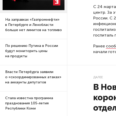
С 24 марта
центр. За 
России. С 
На заправках «Газпромнефти»
инфекционн
в Петербурге и Ленобласти
госпитализ
больше нет лимитов на топливо
госпиталь 
Ранее
сооб
По решению Путина в России
будут мониторить цены
начали гот
на продукты
Власти Петербурга заявили
о «скоординированных атаках»
ДАЛЕЕ
на аккаунты депутатов
В Нов
коро
Стала известна программа
празднования 105-летия
отде
Республики Коми