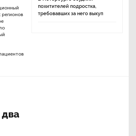
похитителей подростка,
ационный
требовавших за него выкуп
х регионов
ое
ло
ый
 пациентов
 два