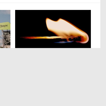
АНАЛИТИКА
,3 авг 16:19
«Пятая трудовая четверть»
в пожарном режиме
Если судить по количеству произошедших в июле
событий, то деловой сезон не закончился
и традиционная летняя передышка не наступила.