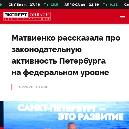
CNY Бирж
27.48
+-15.5
АЛРОСА ао
22.99
+-0.11
СевС
Матвиенко рассказала про
законодательную
активность Петербурга
на федеральном уровне
6 сен 2024 14:08