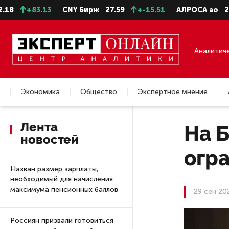
+83.13
CNY Бирж
27.59
+-15.51
АЛРОСА ао
22.28
Аналитич
Экономика
Общество
Экспертное мнение
Недвижимость
Лента
На Б
новостей
огр
Назван размер зарплаты,
необходимый для начисления
максимума пенсионных баллов
29 сен 20
Россиян призвали готовиться