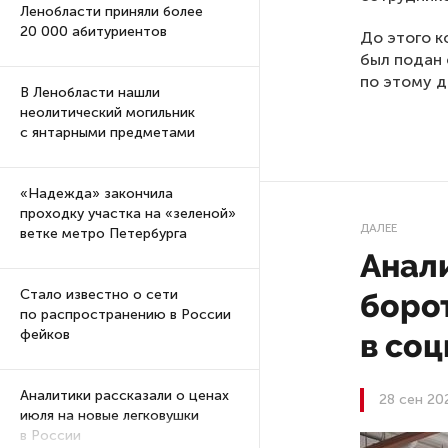
Ленобласти приняли более
20 000 абитуриентов
До этого к
был подан 
по этому д
В Ленобласти нашли
неолитический могильник
с янтарными предметами
«Надежда» закончила
проходку участка на «зеленой»
ДАЛЕЕ
ветке метро Петербурга
Анал
Стало известно о сети
боро
по распространению в России
фейков
в соц
Аналитики рассказали о ценах
28 сен 20
июля на новые легковушки
в России