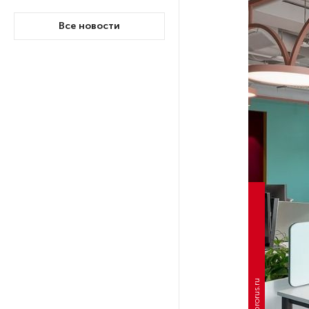
Все новости
На выборах в Госдуму «Единая
Россия» будет первой
в бюллетене
В Петербурге на торги
выставили «Вечера на хуторе
близ Диканьки»
До конца года в Мурманской
области установят системы
для борьбы с обледенением
на энергосетях
Экс-полицейского
подозревают в убийстве
prorus.ru
знакомого в Петербурге 2 года
назад