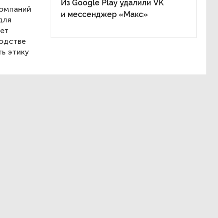
Из Google Play удалили VK
компаний
и мессенджер «Макс»
для
рет
водстве
ть этику
н.