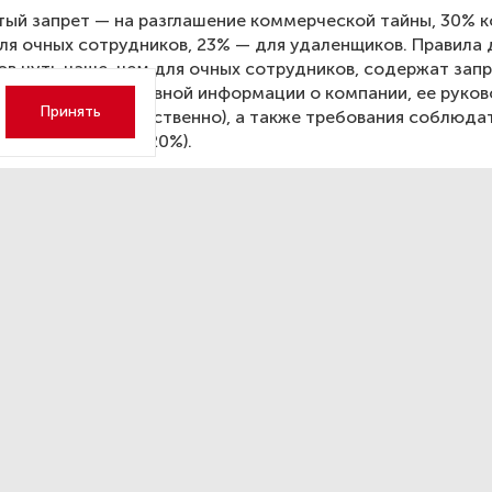
ый запрет — на разглашение коммерческой тайны, 30% 
для очных сотрудников, 23% — для удаленщиков. Правила 
в чуть чаще, чем для очных сотрудников, содержат зап
ние любой негативной информации о компании, ее руко
Принять
 (14 и 10% соответственно), а также требования соблюда
 интернете (22 и 20%).
ями со стороны работодателя, касающимися поведения
ых сетях, сталкивались всего 3% трудоустроенных россия
 труда в Петербурге: рост
ат и рост вакансий