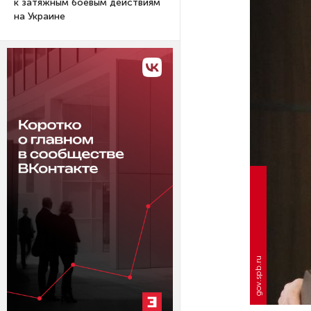
к затяжным боевым действиям
на Украине
gov.spb.ru