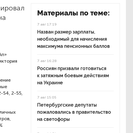
рировал
Материалы по теме:
на
7 авг 17:19
Назван размер зарплаты,
необходимый для начисления
максимума пенсионных баллов
Ап»
иктория
7 авг 16:28
Россиян призвали готовиться
к затяжным боевым действиям
ление
на Украине
ные
-54, 2-55,
7 авг 15:05
Петербургские депутаты
уличных
пожаловались в правительство
тров,
на светофоры
0%