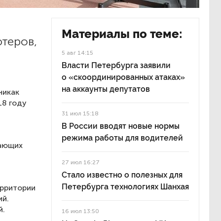
Материалы по теме:
ютеров,
5 авг 14:15
Власти Петербурга заявили
о «скоординированных атаках»
на аккаунты депутатов
никак
18 году
31 июл 15:18
В России вводят новые нормы
режима работы для водителей
тающих
27 июл 16:27
Стало известно о полезных для
Петербурга технологиях Шанхая
ерритории
ий.
й.
16 июл 13:50