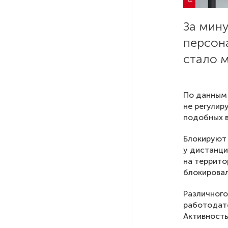
РГПУ им. А. И. Герцена начнет
За мин
новые образовательные
персона
проекты с китайскими вузами
стало м
В Петербурге поймали
молодого администратора
По данным 
колл-центра мошенников
не регулир
подобных в
Петербургские метростроевцы
оценили идею строительства
Блокируют 
лифта на станции
у дистанци
«Театральная»
на террито
блокировал
Поступило предложение
Различного
по пятницам освобождать
работодате
от работы одиноких россиянок
Активность
старше 28 лет