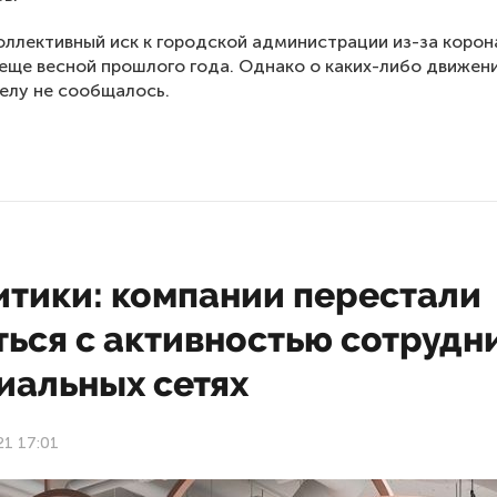
оллективный иск к городской администрации из-за корон
еще весной прошлого года. Однако о каких-либо движен
елу не сообщалось.
итики: компании перестали
ться с активностью сотрудн
иальных сетях
21 17:01