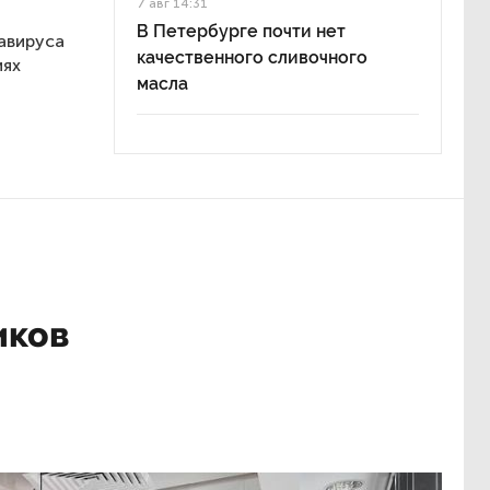
7 авг 14:31
В Петербурге почти нет
авируса
качественного сливочного
иях
масла
иков