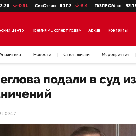
-0.31
СевСт-ао
647.2
-5.4
ГАЗПРОМ ао
92.75
-0.
еский центр
Премия «Эксперт года»
Архив
Контакты
Аналитика
Новости
Стиль жизни
Мероприятия
еглова подали в суд и
аничений
21 09:17