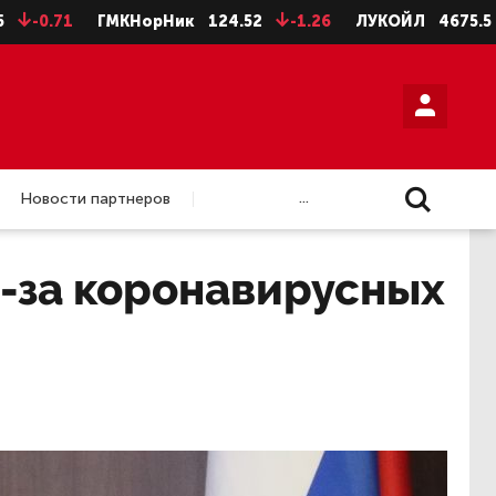
71
ГМКНорНик
124.52
-1.26
ЛУКОЙЛ
4675.5
-28.
...
Новости партнеров
з-за коронавирусных