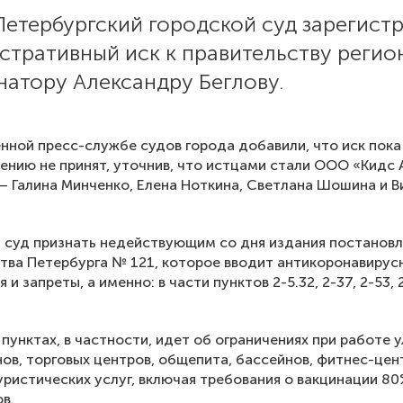
Петербургский городской суд зарегист
стративный иск к правительству регио
натору Александру Беглову.
нной пресс-службе судов города добавили, что иск пока
ению не принят, уточнив, что истцами стали ООО «Кидс 
— Галина Минченко, Елена Ноткина, Светлана Шошина и В
 суд признать недействующим со дня издания постанов
тва Петербурга № 121, которое вводит антикоронавирус
 и запреты, а именно: в части пунктов 2-5.32, 2-37, 2-53, 2
х пунктах, в частности, идет об ограничениях при работе 
ов, торговых центров, общепита, бассейнов, фитнес-цен
уристических услуг, включая требования о вакцинации 8
в.