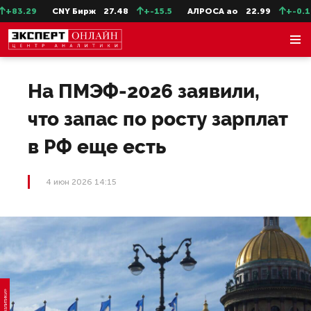
83.29
CNY Бирж
27.48
+-15.5
АЛРОСА ао
22.99
+-0.11
На ПМЭФ-2026 заявили,
что запас по росту зарплат
в РФ еще есть
4 июн 2026 14:15