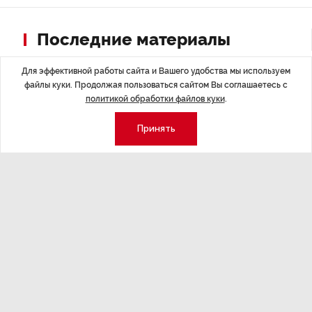
Последние материалы
Для эффективной работы сайта и Вашего удобства мы используем
файлы куки. Продолжая пользоваться сайтом Вы соглашаетесь с
политикой обработки файлов куки
.
Принять
ЭКСПЕРТНОЕ МНЕНИЕ
,17:23
НОВОСТИ ПА
Евгений Барановский: «Рынок
ТРЦ «Гал
видит в Ленинградской области
городско
долгосрочную перспективу»
Трансформация
конкуренции с
Интервью с вице-губернатором Ленинградской