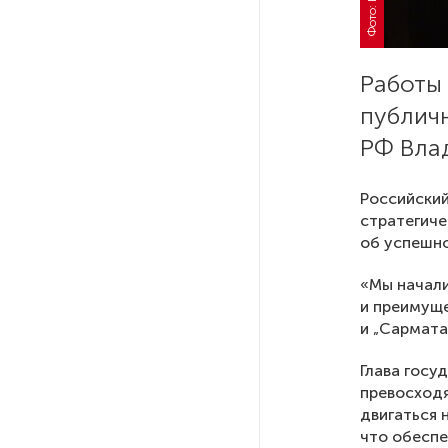
Стала известна программа
празднования 105-летия
Республики Коми
Работы
Путин провел совещание
публич
с руководством
РФ Вла
Минобороны РФ: главные
заявления президента
Российски
стратегиче
В Мурманской области создали
об успешно
приложение для фиксации
инвазионных растений
«Мы начали
и преимуще
Петербуржца будут судить
и „Сармата
за попытку вынести
из магазина 47 плиток
Глава госу
шоколада
превосходя
двигаться 
что обеспе
В Петербурге осудили