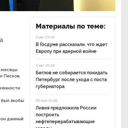
Материалы по теме:
4 авг 17:19
а
В Госдуме рассказали, что ждет
Европу при ядерной войне
4 авг 10:18
е месяцы
Беглов не собирается покидать
л Песков.
Петербург после ухода с поста
губернатора
яженности
 был якобы
30 июл 15:26
Ливия предложила России
построить
йон данный
нефтеперерабатывающие