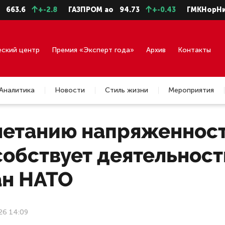
+-2.8
ГАЗПРОМ ао
94.73
+-0.43
ГМКНорНик
127.
еский центр
Премия «Эксперт года»
Архив
Контакты
Аналитика
Новости
Стиль жизни
Мероприятия
нетанию напряженност
обствует деятельност
ан НАТО
26 14:09