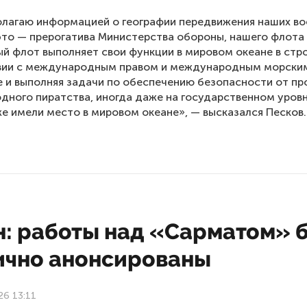
олагаю информацией о географии передвижения наших в
это — прерогатива Министерства обороны, нашего флота 
й флот выполняет свои функции в мировом океане в стр
вии с международным правом и международным морским
е и выполняя задачи по обеспечению безопасности от пр
ного пиратства, иногда даже на государственном уровн
е имели место в мировом океане», — высказался Песков.
н: работы над «Сарматом» 
ично анонсированы
26 13:11