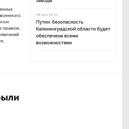
заводы
оенных
военного.
28 июл 10:32
огом
Путин: безопасность
 правом,
Калининградской области будет
оявлений
обеспечена всеми
е,
возможностями
были