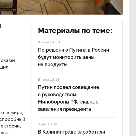
и
Материалы по теме:
Вчера 14:38
По решению Путина в России
будут мониторить цены
йсками
на продукты
бщил
Вчера 13:15
Путин провел совещание
с руководством
Минобороны РФ: главные
заявления президента
кс в мире,
 способный
3 авг 13:32
аектории,
В Калининграде заработали
нную