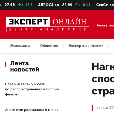
+-15.5
АЛРОСА ао
22.99
+-0.11
СевСт-ао
663.6
Аналитич
Экономика
Общество
Экспертное мнение
Недвижимость
Лента
Наг
новостей
спос
Стало известно о сети
стр
по распространению в России
фейков
13 мая 20
Аналитики рассказали о ценах