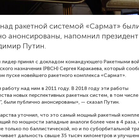
 над ракетной системой «Сармат» был
но анонсированы, напомнил президент
димир Путин.
й лидер принял с докладом командующего Ракетными во
ского назначения (РВСН) Сергея Каракаева, который соо
м пуске новейшего ракетного комплекса «Сармат».
 работу над ним в 2011 году. В 2018 году эти работы
ства новых перспективных ракетных систем, в том числе
“, были публично анонсированы», — сказал Путин.
дарства уточнил, что это самый мощный ракетный компле
щий по мощности западные аналоги более чем в 4 раза,
не только по баллистической, но и по суборбитальной тр
чивает дальность свыше 35 тысяч километров и улучше