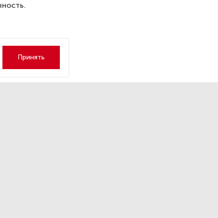
чность.
Принять
рий Песков: СВО может
новиться в любой момент