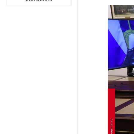
После атаки ВСУ в Самарской
области склад Wildberries почти
полностью сгорел
На заправках «Газпромнефти»
в Петербурге и Ленобласти
больше нет лимитов на топливо
По решению Путина в России
будут мониторить цены
на продукты
Власти Петербурга заявили
о «скоординированных атаках»
на аккаунты депутатов
Фото: kremlin.ru