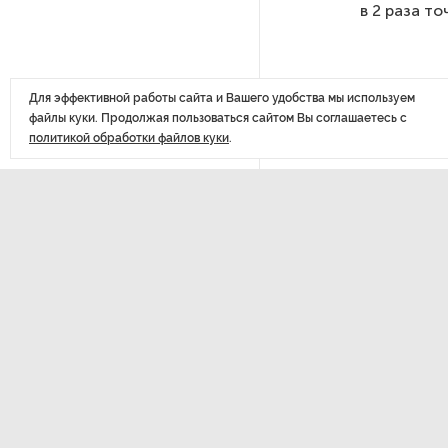
в 2 раза то
похитителей подростка,
требовавших за него выкуп
Для эффективной работы сайта и Вашего удобства мы используем
На петербургских АЗС сняли
файлы куки. Продолжая пользоваться сайтом Вы соглашаетесь с
большинство ограничений
политикой обработки файлов куки
.
В Госдуме рассказали, что
ждет Европу при ядерной
войне
В «СТГТ» состоялся «День
ДАЛЕЕ
семьи» — праздник,
Дмит
объединяющий поколения
оста
Проект строительства
небоскреба «Лахта Центр 2»
в Петербурге одобрили