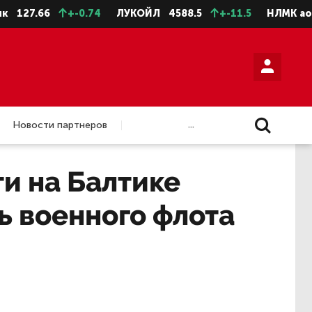
66
+-0.74
ЛУКОЙЛ
4588.5
+-11.5
НЛМК ао
74.08
...
Новости партнеров
и на Балтике
ь военного флота