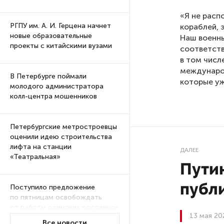
«Я не расп
РГПУ им. А. И. Герцена начнет
кораблей, 
новые образовательные
Наш военны
проекты с китайскими вузами
соответст
в том числ
международ
В Петербурге поймали
которые уж
молодого администратора
колл-центра мошенников
Петербургские метростроевцы
оценили идею строительства
лифта на станции
ДАЛЕЕ
«Театральная»
Пути
публ
Поступило предложение
по пятницам освобождать
от работы одиноких россиянок
13 мая 20
старше 28 лет
Все новости