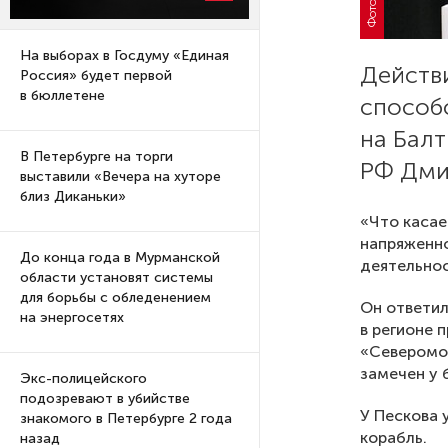
На выборах в Госдуму «Единая
Действи
Россия» будет первой
в бюллетене
способ
на Балт
В Петербурге на торги
РФ Дми
выставили «Вечера на хуторе
близ Диканьки»
«Что касае
напряженно
До конца года в Мурманской
деятельнос
области установят системы
для борьбы с обледенением
Он ответил
на энергосетях
в регионе 
«Северомор
замечен у 
Экс-полицейского
подозревают в убийстве
У Пескова 
знакомого в Петербурге 2 года
корабль.
назад