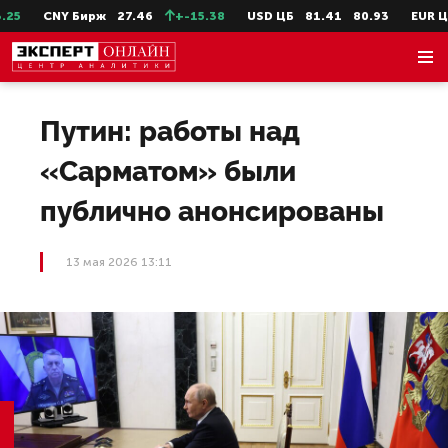
5
CNY Бирж
27.46
+-15.38
USD ЦБ
81.41
80.93
EUR ЦБ
Путин: работы над
«Сарматом» были
публично анонсированы
13 мая 2026 13:11