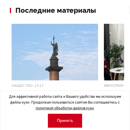
Последние материалы
ОБЩЕСТВО
,13:17
МЕРОПРИЯТИ
Картина недели: 31 июля — 7
ЭРА осоз
Для эффективной работы сайта и Вашего удобства мы используем
ти
августа
в Лектори
файлы куки. Продолжая пользоваться сайтом Вы соглашаетесь с
политикой обработки файлов куки
.
Рассказываем о главных событиях в России
Для эффективн
и мире, которые произошли с 31 июля по 7
и практичные д
й
Принять
августа — от теракта в Москве до одобрения
ограничениях,
строительства комплекса «Лахта Центр 2».
рисках.