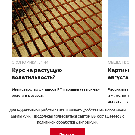
ЭКОНОМИКА
,14:44
ОБЩЕСТВО
,1
Курс на растущую
Картина н
волатильность?
августа
ные
Министерство финансов РФ наращивает покупку
Рассказываем 
золота в резервы.
и мире, которы
августа — от т
строительства 
Для эффективной работы сайта и Вашего удобства мы используем
файлы куки. Продолжая пользоваться сайтом Вы соглашаетесь с
политикой обработки файлов куки
.