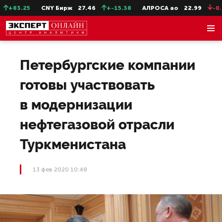
+83.25
CNY Бирж
27.46
+-15.38
АЛРОСА ао
22.99
-0.25
Петербургские компании
готовы участвовать
в модернизации
нефтегазовой отрасли
Туркменистана
13 фев 2020 10:48