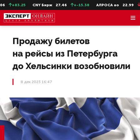
+83.25
CNY Бирж
27.46
+-15.38
АЛРОСА ао
22.99
-0.
Продажу билетов
на рейсы из Петербурга
до Хельсинки возобновили
8 дек 2023 16:47