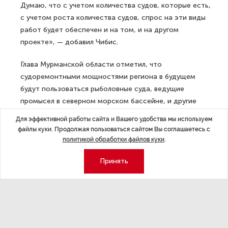
Думаю, что с учетом количества судов, которые есть,
с учетом роста количества судов, спрос на эти виды
работ будет обеспечен и на том, и на другом
проекте», — добавил Чибис.
Глава Мурманской области отметил, что
судоремонтными мощностями региона в будущем
будут пользоваться рыболовные суда, ведущие
промысел в северном морском бассейне, и другие
суда, работающие в акватории Северного морского
Для эффективной работы сайта и Вашего удобства мы используем
пути.
файлы куки. Продолжая пользоваться сайтом Вы соглашаетесь с
политикой обработки файлов куки
.
Имеющиеся в Мурманской области мощности для
судоремонта используются в основном для
Принять
обслуживания военно-промышленного комплекса,
чему способствует базирующийся в регионе Северный
флот. Для развития гражданского судоремонта
в Арктике власти Мурманской области предложили
обнулить НДС в этой отрасли, а также