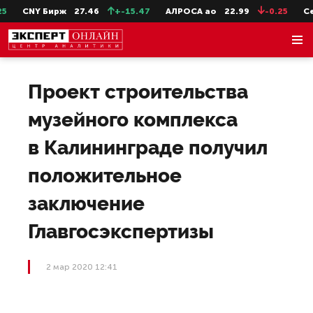
CNY Бирж
27.46
+-15.47
АЛРОСА ао
22.99
-0.25
Сев
Проект строительства
музейного комплекса
в Калининграде получил
положительное
заключение
Главгосэкспертизы
2 мар 2020 12:41