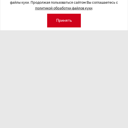
файлы куки. Продолжая пользоваться сайтом Вы соглашаетесь с
политикой обработки файлов куки
.
Принять
Экономика
Стиль жизни
Общество
Мероприятия
Экспертное мнение
Новости партнеров
Аналитика
Недвижимость
Премия «Эксперт года»
Эксперт 2 столицы
Аналитический центр
Москва
Архив
СПб
Сотрудничество
Эксперт регионы
Контакты
Эксперт ДФО
Свидетельство СМИ
Эксперт Юг
Медиакит