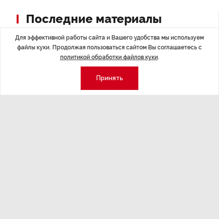
Последние материалы
Для эффективной работы сайта и Вашего удобства мы используем
файлы куки. Продолжая пользоваться сайтом Вы соглашаетесь с
политикой обработки файлов куки
.
Принять
ЭКСПЕРТНОЕ МНЕНИЕ
,Вчера 17:23
НОВОСТИ ПА
Евгений Барановский: «Рынок
ТРЦ «Гал
видит в Ленинградской области
городско
долгосрочную перспективу»
Трансформация
конкуренции с
Интервью с вице-губернатором Ленинградской
области Евгением Барановским.