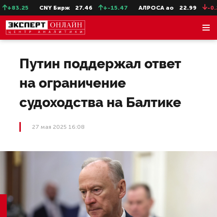
+83.25
CNY Бирж
27.46
+-15.47
АЛРОСА ао
22.99
-0.25
Путин поддержал ответ
на ограничение
судоходства на Балтике
27 мая 2025 16:08