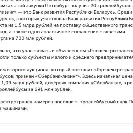
рамках этой закупки Петербург получит 20 троллейбусов.
изинг» — это Банк развития Республики Беларусь. Среди
делок, в которых участвовал Банк развития Республики Б
кта на 1,5 млрд рублей на поставку общественного тран
рад, а также одно аналогичное соглашение с властями
рга на 700 млн рублей.
ьно, что участвовать в объявленном «Горэлектротранс
огли только субъекты малого и среднего предпринимател
м второго аукциона, который поставит «Горэлектротра
бусов,
признан
«Сбербанк-лизинг». Здесь начальная цена
 1,09 млрд рублей, дочерняя компания «Сбербанка», в ре
роллейбусы за 691 млн рублей.
электротранс» намерен пополнить троллейбусный парк П
и машинами.