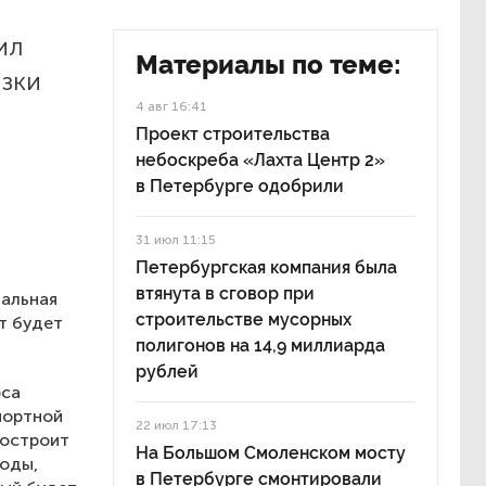
ил
Материалы по теме:
язки
4 авг 16:41
Проект строительства
небоскреба «Лахта Центр 2»
в Петербурге одобрили
31 июл 11:15
Петербургская компания была
втянута в сговор при
мальная
строительстве мусорных
т будет
полигонов на 14,9 миллиарда
рублей
рса
портной
22 июл 17:13
построит
На Большом Смоленском мосту
воды,
в Петербурге смонтировали