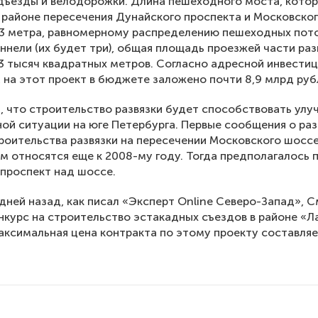
дъезды и велодорожки. Длина пешеходного моста, кото
 районе пересечения Дунайского проспекта и Московског
93 метра, равномерному распределению пешеходных пот
ннели (их будет три), общая площадь проезжей части раз
3 тысяч квадратных метров. Согласно адресной инвести
 на этот проект в бюджете заложено почти 8,9 млрд руб
 что строительство развязки будет способствовать ул
ой ситуации на юге Петербурга. Первые сообщения о ра
роительства развязки на пересечении Московского шосс
м относятся еще к 2008-му году. Тогда предполагалось 
проспект над шоссе.
дней назад, как писал «Эксперт Online Северо-Запад», 
нкурс на строительство эстакадных съездов в районе «Л
аксимальная цена контракта по этому проекту составляе