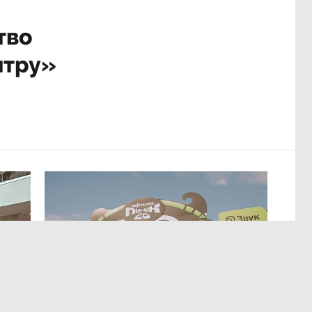
тво
нтру»