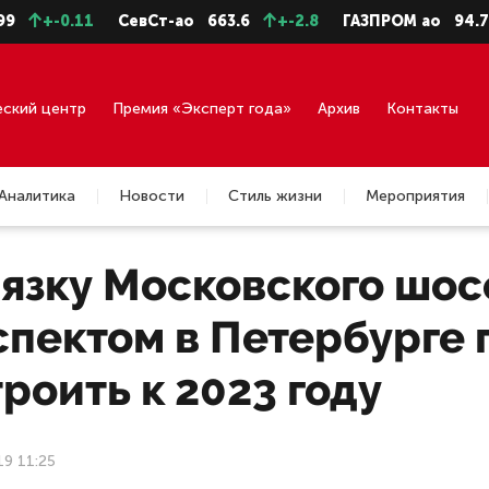
+-0.11
СевСт-ао
663.6
+-2.8
ГАЗПРОМ ао
94.73
еский центр
Премия «Эксперт года»
Архив
Контакты
Аналитика
Новости
Стиль жизни
Мероприятия
вязку Московского шос
спектом в Петербурге
роить к 2023 году
19 11:25