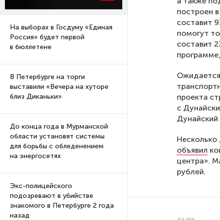
а также по
построен в
составит 
На выборах в Госдуму «Единая
помогут то
Россия» будет первой
составит 2
в бюллетене
программе,
Ожидается,
В Петербурге на торги
транспортн
выставили «Вечера на хуторе
проекта ст
близ Диканьки»
с Дунайски
Дунайский 
До конца года в Мурманской
области установят системы
Несколько 
для борьбы с обледенением
объявил
ко
на энергосетях
центра». М
рублей.
Экс-полицейского
подозревают в убийстве
знакомого в Петербурге 2 года
назад
ДАЛЕЕ