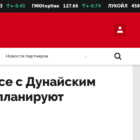
+-0.43
ГМКНорНик
127.66
+-0.74
ЛУКОЙЛ
4588.5
...
Новости партнеров
се с Дунайским
 планируют