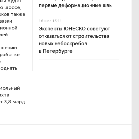
рый будет
первые деформационные швы
о шоссе,
оков также
вязки
16 июл 13:11
ционной
Эксперты ЮНЕСКО советуют
лей.
отказаться от строительства
новых небоскребов
учшению
в Петербурге
зработке
е
поднять
Смольный
ахта
т 3,8 млрд