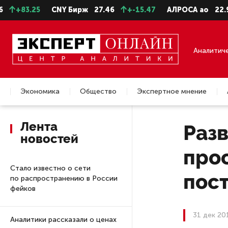
+83.25
CNY Бирж
27.46
+-15.47
АЛРОСА ао
22.99
Аналитич
Экономика
Общество
Экспертное мнение
Недвижимость
Лента
Раз
новостей
про
Стало известно о сети
пост
по распространению в России
фейков
31 дек 20
Аналитики рассказали о ценах