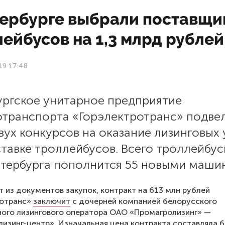
тербурге выбрали поставщи
ейбусов на 1,3 млрд рублей
19 17:48
ургское унитарное предприятие
отранспорта «Горэлектротранс» подве
вух конкурсов на оказание лизинговых 
тавке троллейбусов. Всего троллейбу
етербурга пополнится 55 новыми маши
т из документов закупок, контракт на 613 млн рублей
ротранс»
заключит
с дочерней компанией белорусского
ого лизингового оператора ОАО «Промагролизинг» —
изинг-центр». Изначальная цена контракта составляла 