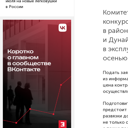
июля на новые легковушки
в России
Комитет
конкурс
в райо
и Дунай
в эксп
осенью 
Подать зая
из информа
цена контр
осуществля
Подготови
предстоит 
развязки д
не только 