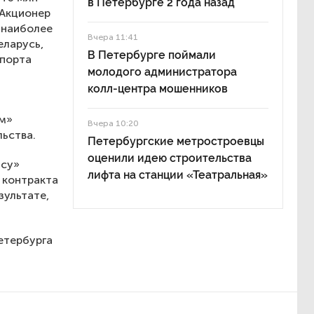
в Петербурге 2 года назад
 Акционер
 наиболее
Вчера 11:41
еларусь,
В Петербурге поймали
спорта
молодого администратора
колл-центра мошенников
ом»
Вчера 10:20
ьства.
Петербургские метростроевцы
оценили идею строительства
нсу»
лифта на станции «Театральная»
 контракта
зультате,
етербурга