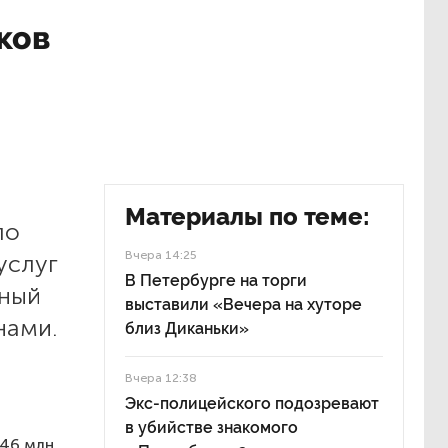
ков
Материалы по теме:
ло
Вчера 14:25
услуг
В Петербурге на торги
сный
выставили «Вечера на хуторе
нами.
близ Диканьки»
Вчера 12:38
Экс-полицейского подозревают
в убийстве знакомого
646 млн