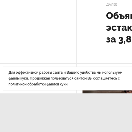
Стала известна программа
ДАЛЕЕ
празднования 105-летия
Объя
Республики Коми
эста
Путин провел совещание
за 3,
с руководством
Минобороны РФ: главные
заявления президента
В Мурманской области создали
Последние
приложение для фиксации
Для эффективной работы сайта и Вашего удобства мы используем
инвазионных растений
файлы куки. Продолжая пользоваться сайтом Вы соглашаетесь с
материалы
политикой обработки файлов куки
.
Петербуржца будут судить
за попытку вынести
из магазина 47 плиток
шоколада
В Петербурге осудили