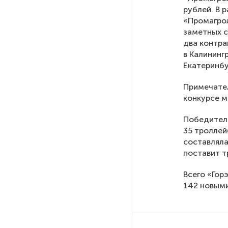
рублей. В 
«Промагрол
После атаки ВСУ в Самарской
заметных с
области склад Wildberries почти
два контра
полностью сгорел
в Калининг
Екатеринбу
На заправках «Газпромнефти»
в Петербурге и Ленобласти
Примечател
больше нет лимитов на топливо
конкурсе м
Победителе
По решению Путина в России
35 троллей
будут мониторить цены
составляла
на продукты
поставит т
Всего «Гор
Власти Петербурга заявили
142 новым
о «скоординированных атаках»
на аккаунты депутатов