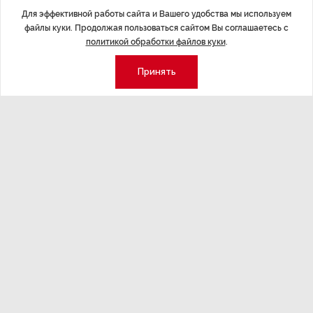
Для эффективной работы сайта и Вашего удобства мы используем
файлы куки. Продолжая пользоваться сайтом Вы соглашаетесь с
политикой обработки файлов куки
.
ЭКСПЕРТНОЕ МНЕНИЕ
,Вчера 17:23
НОВОСТИ ПА
Принять
Евгений Барановский: «Рынок
ТРЦ «Гал
видит в Ленинградской области
городско
долгосрочную перспективу»
Трансформация
конкуренции с
Интервью с вице-губернатором Ленинградской
области Евгением Барановским.
Экономика
Стиль жизни
Общество
Мероприятия
Экспертное мнение
Новости партнеров