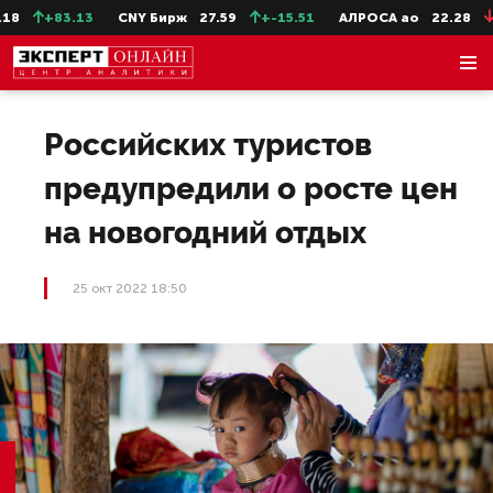
8
+83.13
CNY Бирж
27.59
+-15.51
АЛРОСА ао
22.28
-0
Российских туристов
предупредили о росте цен
на новогодний отдых
25 окт 2022 18:50