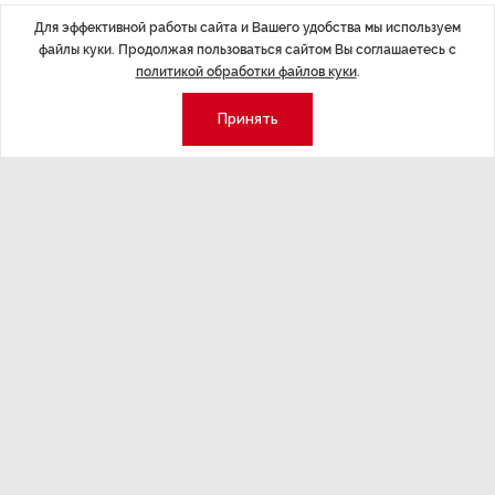
Для эффективной работы сайта и Вашего удобства мы используем
файлы куки. Продолжая пользоваться сайтом Вы соглашаетесь с
политикой обработки файлов куки
.
Экономика
Стиль жизни
Принять
Общество
Мероприятия
Экспертное мнение
Новости партнеров
Аналитика
Недвижимость
Премия «Эксперт года»
Эксперт 2 столицы
Аналитический центр
Москва
Архив
СПб
Сотрудничество
Эксперт регионы
Контакты
Эксперт ДФО
Свидетельство СМИ
Эксперт Юг
Медиакит
Эксперт Урал
Спецпроекты