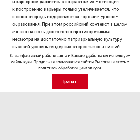
и карьерное развитие, с возрастом их мотивация
к построению карьеры только увеличивается, что
в свою очередь подкрепляется хорошим уровнем
образования. При этом российский контекст в целом
можно назвать достаточно противоречивым:
несмотря на достаточно патриархальную культуру,
высокий уровень гендерных стереотипов и низкий
уровень развития HR-практик, направленных
Для эффективной работы сайта и Вашего удобства мы используем
на поддержку женщин в профессии, россиянки
файлы куки. Продолжая пользоваться сайтом Вы соглашаетесь с
политикой обработки файлов куки
.
демонстрируют низкую чувствительность к гендерно-
специфическим барьерам, что позволяет
Принять
им эффективно их преодолевать.
Ирина Гущина, PR-директор компании DiDi,
комментируя проблему женского лидерства, говорит,
что на средних управленческих позициях женщин
достаточно много, тогда как на самом верху —
в высших управленческих командах и советах
директоров — их крайне мало: «В России всего 8%