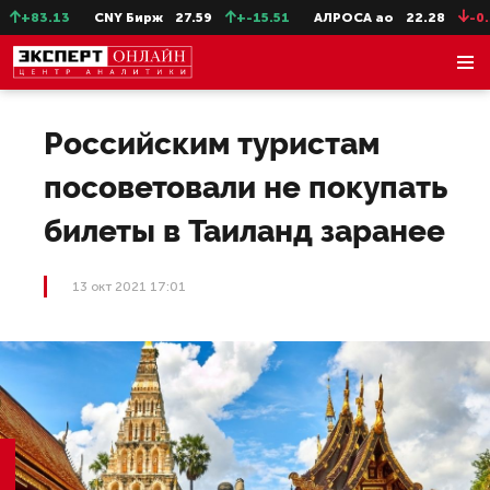
+83.13
CNY Бирж
27.59
+-15.51
АЛРОСА ао
22.28
-0.31
Российским туристам
посоветовали не покупать
билеты в Таиланд заранее
13 окт 2021 17:01