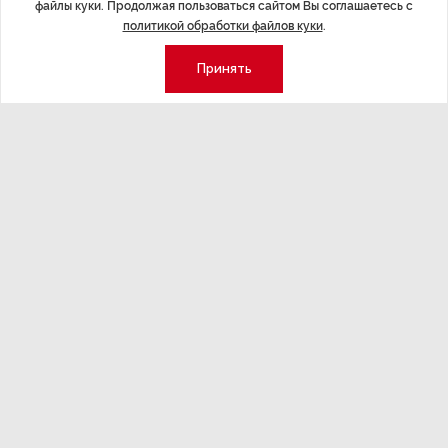
файлы куки. Продолжая пользоваться сайтом Вы соглашаетесь с
полноценного общения с одним из родителей может
политикой обработки файлов куки
.
препятствовать гармоничному развитию личности. По
мнению авторов проекта, дети из неполных семей
Принять
зачастую имеют низкую успеваемость, проблемы с
дисциплиной, повышенную тревожность.
Предлагаемые изменения будут способствовать
укреплению связи ребенка с обоими родителями,
снижению уровня негативного влияния
бракоразводного процесса на детскую психику. «При
совместном воспитании ребенок не теряет ощущения
полной семьи, сохраняет эмоциональную связь с
обоими родителями», — говорится в документе.
ДАЛЕЕ
За незаконными ларьками в
Петербурге проследит ИИ