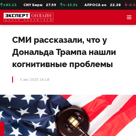
83.13
CNY Бирж
27.59
+-15.51
АЛРОСА ао
22.28
-0.31
СМИ рассказали, что у
Дональда Трампа нашли
когнитивные проблемы
5 авг 2025 16:18