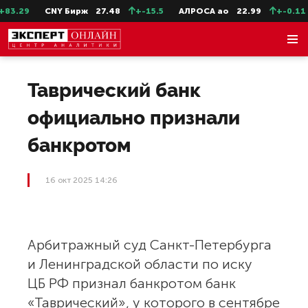
3.29
CNY Бирж
27.48
+-15.5
АЛРОСА ао
22.99
+-0.11
Таврический банк
официально признали
банкротом
16 окт 2025 14:26
Арбитражный суд Санкт-Петербурга
и Ленинградской области по иску
ЦБ РФ признал банкротом банк
«Таврический», у которого в сентябре