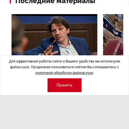
Последние материалы
Для эффективной работы сайта и Вашего удобства мы используем
файлы куки. Продолжая пользоваться сайтом Вы соглашаетесь с
политикой обработки файлов куки
.
ЭКСПЕРТНОЕ МНЕНИЕ
,17:23
НОВОСТИ ПА
Евгений Барановский: «Рынок
ТРЦ «Гал
Принять
видит в Ленинградской области
городско
долгосрочную перспективу»
Трансформация
конкуренции с
Интервью с вице-губернатором Ленинградской
области Евгением Барановским.