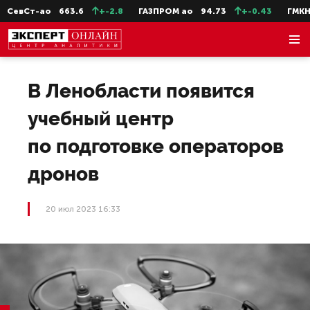
СевСт-ао
663.6
+-2.8
ГАЗПРОМ ао
94.73
+-0.43
ГМКНо
В Ленобласти появится
учебный центр
по подготовке операторов
дронов
20 июл 2023 16:33