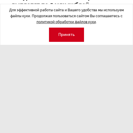
выплатят по 5 млн рублей
Для эффективной работы сайта и Вашего удобства мы используем
файлы куки. Продолжая пользоваться сайтом Вы соглашаетесь с
политикой обработки файлов куки
.
Принять
Последние материалы
НОВОСТИ ПАРТНЕРОВ
,4 авг 16:41
МЕРОПРИЯТИ
ТРЦ «Галерея» как модератор
Успеть вс
городской жизни
x Сбер в 