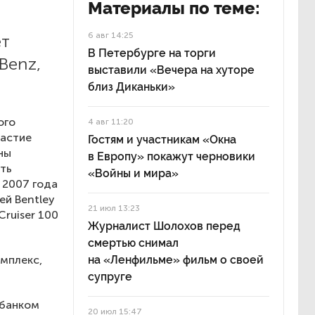
Материалы по теме:
6 авг 14:25
ет
В Петербурге на торги
Benz,
выставили «Вечера на хуторе
близ Диканьки»
ого
4 авг 11:20
частие
Гостям и участникам «Окна
ны
в Европу» покажут черновики
ть
«Войны и мира»
 2007 года
ей Bentley
21 июл 13:23
Cruiser 100
Журналист Шолохов перед
смертью снимал
мплекс,
на «Ленфильме» фильм о своей
супруге
 банком
20 июл 15:47