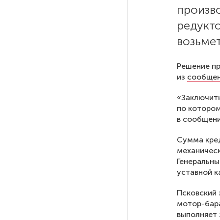
Ленобласти приняли более
произв
20 000 абитуриентов
редукт
возьмет
В Ленобласти нашли
неолитический могильник
с янтарными предметами
Решение пр
из
сообще
«Надежда» закончила
«Заключить
проходку участка на «зеленой»
по котором
ветке метро Петербурга
в сообщени
Сумма кред
Стало известно о сети
механическ
по распространению в России
Генеральны
фейков
уставной к
Псковский 
Аналитики рассказали о ценах
мотор-бара
июля на новые легковушки
выполняет 
в России