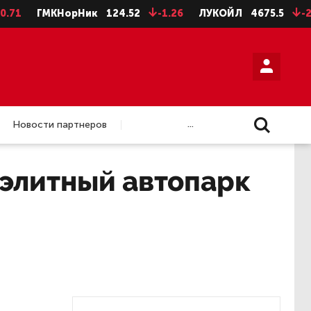
ГМКНорНик
124.52
-1.26
ЛУКОЙЛ
4675.5
-28.5
...
Новости партнеров
 элитный автопарк