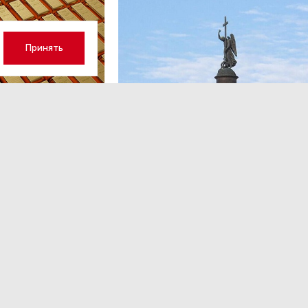
Принять
ОБЩЕСТВО
,7 авг 13:17
 волатильность?
Картина недели: 31 июля — 7
августа
 наращивает покупку
Рассказываем о главных событиях в России и 
которые произошли с 31 июля по 7 августа — о
теракта в Москве до одобрения строительств
комплекса «Лахта Центр 2».