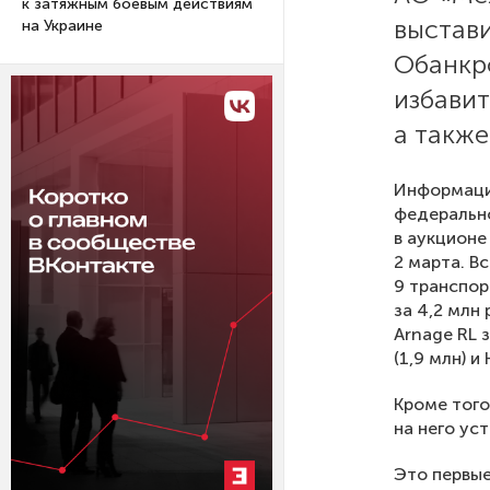
к затяжным боевым действиям
выстави
на Украине
Обанкр
избавит
а также 
Информаци
федерально
в аукционе
2 марта. В
9 транспор
за 4,2 млн
Arnage RL з
(1,9 млн) и
Кроме того
на него ус
Это первы