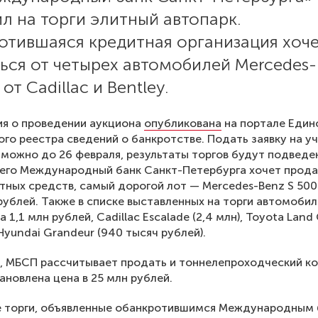
л на торги элитный автопарк.
отившаяся кредитная организация хоч
ься от четырех автомобилей Mercedes-
от Cadillac и Bentley.
я о проведении аукциона
опубликована
на портале Един
го реестра сведений о банкротстве. Подать заявку на у
 можно до 26 февраля, результаты торгов будут подведе
сего Международный банк Санкт-Петербурга хочет прода
тных средств, самый дорогой лот — Mercedes-Benz S 500
 рублей. Также в списке выставленных на торги автомобил
а 1,1 млн рублей, Cadillac Escalade (2,4 млн), Toyota Land 
 Hyundai Grandeur (940 тысяч рублей).
, МБСП рассчитывает продать и тоннелепроходческий ко
тановлена цена в 25 млн рублей.
е торги, объявленные обанкротившимся Международным