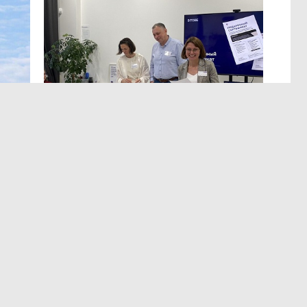
МЕРОПРИЯТИЯ
,7 авг 13:12
ЭРА осознанных решений
в Лектории BITOBE
мире,
Для эффективного лидерства необходимы точные
т
и практичные данные о сильных сторонах,
а
ограничениях, мотивации и поведенческих рисках.