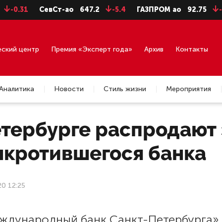
.31
СевСт-ао
647.2
-5.4
ГАЗПРОМ ао
92.75
-0.71
еский центр
Премия «Эксперт года»
Архив
Контакты
Аналитика
Новости
Стиль жизни
Мероприятия
етербурге распродают
нкротившегося банка
20 12:25
ждународный банк Санкт-Петербурга»