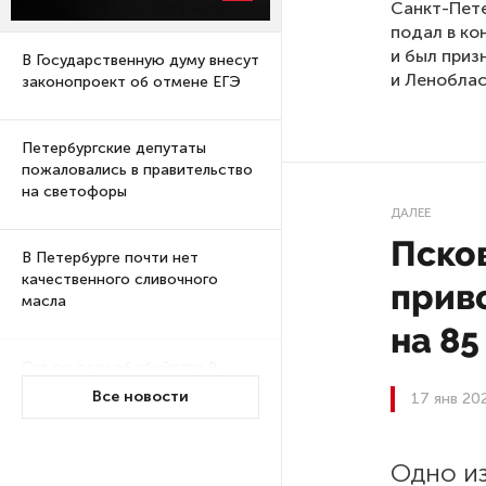
Санкт-Пете
подал в ко
и был приз
В Государственную думу внесут
и Леноблас
законопроект об отмене ЕГЭ
Петербургские депутаты
пожаловались в правительство
на светофоры
ДАЛЕЕ
Пско
В Петербурге почти нет
качественного сливочного
приво
масла
на 85
Суд по делу об убийстве 9-
летнего мальчика
Все новости
17 янв 20
из Петербурга будет закрытым
Одно и
Университеты и колледжи