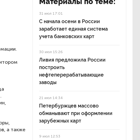
Материалы по теме:
31 июл 17:01
С начала осени в России
заработает единая система
учета банковских карт
рмации.
30 июл 15:26
Ливия предложила России
дитором
построить
нефтеперерабатывающие
заводы
да
.
21 июл 14:34
ин,
Петербуржцев массово
обманывают при оформлении
зарубежных карт
оры,
в, а также
9 июл 12:53