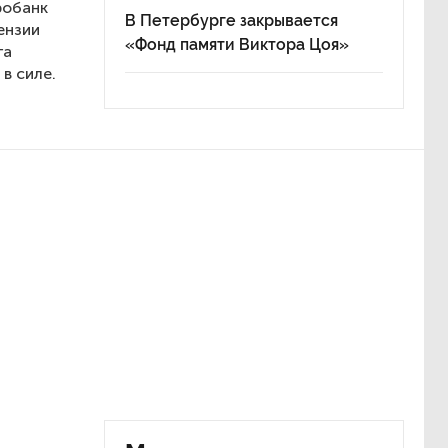
робанк
В Петербурге закрывается
ензии
«Фонд памяти Виктора Цоя»
га
в силе.