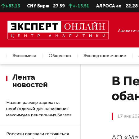
3.13
CNY Бирж
27.59
+-15.51
АЛРОСА ао
22.28
-0
Аналитич
Экономика
Общество
Экспертное мнение
Недвижимость
Лента
В П
новостей
оба
Назван размер зарплаты,
необходимый для начисления
максимума пенсионных баллов
17 янв 20
Россиян призвали готовиться
АО «Ме