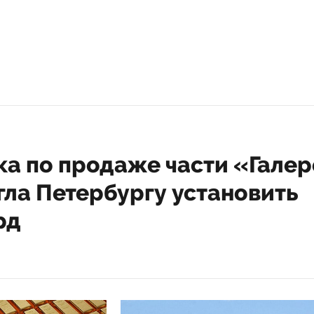
ка по продаже части «Гале
гла Петербургу установить
рд