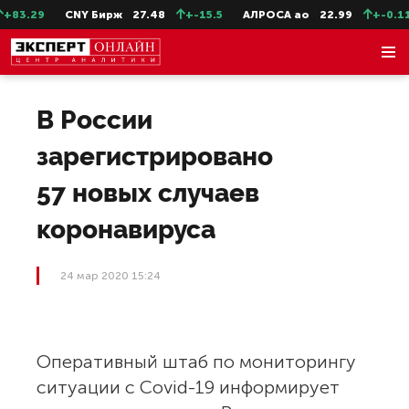
83.29
CNY Бирж
27.48
+-15.5
АЛРОСА ао
22.99
+-0.11
В России
зарегистрировано
57 новых случаев
коронавируса
24 мар 2020 15:24
Оперативный штаб по мониторингу
ситуации с Covid-19 информирует