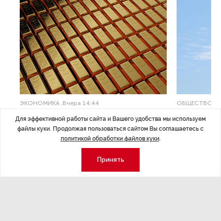
ЭКОНОМИКА
,Вчера 14:44
ОБЩЕСТВО
,В
Курс на растущую
Картина н
Для эффективной работы сайта и Вашего удобства мы используем
волатильность?
августа
файлы куки. Продолжая пользоваться сайтом Вы соглашаетесь с
политикой обработки файлов куки
.
ные
Министерство финансов РФ наращивает покупку
Рассказываем 
золота в резервы.
и мире, которы
Принять
августа — от т
строительства 