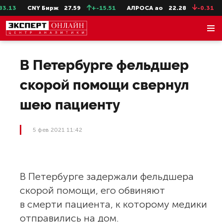
.13
CNY Бирж
27.59
+-15.51
АЛРОСА ао
22.28
-0.31
В Петербурге фельдшер
скорой помощи свернул
шею пациенту
5 фев 2021 11:42
В Петербурге задержали фельдшера
скорой помощи, его обвиняют
в смерти пациента, к которому медики
отправились на дом.