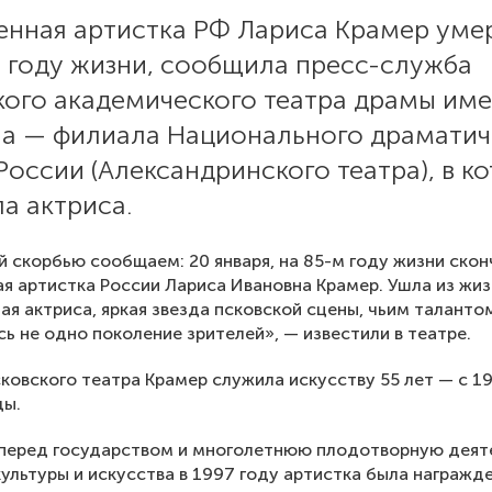
енная артистка РФ Лариса Крамер уме
м году жизни, сообщила пресс-служба
ого академического театра драмы име
а — филиала Национального драматич
России (Александринского театра), в к
а актриса.
й скорбью сообщаем: 20 января, на 85-м году жизни скон
я артистка России Лариса Ивановна Крамер. Ушла из жиз
ая актриса, яркая звезда псковской сцены, чьим таланто
ь не одно поколение зрителей», — известили в театре.
сковского театра Крамер служила искусству 55 лет — с 1
ды.
 перед государством и многолетнюю плодотворную деят
культуры и искусства в 1997 году артистка была награжд