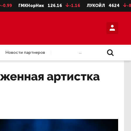
ГМКНорНик
126.16
-1.16
ЛУКОЙЛ
4624
-8
НЛМ
...
Новости партнеров
уженная артистка