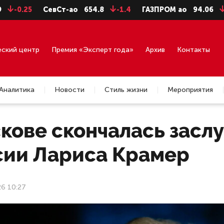
25
СевСт-ао
654.8
-1.4
ГАЗПРОМ ао
94.06
-0.99
еский центр
Премия «Эксперт года»
Архив
Контакты
Аналитика
Новости
Стиль жизни
Мероприятия
кове скончалась засл
сии Лариса Крамер
26 10:27