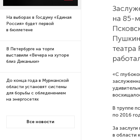
Заслуж
на 85-
На выборах в Госдуму «Единая
Россия» будет первой
Псковск
в бюллетене
Пушкин
театра 
В Петербурге на торги
выставили «Вечера на хуторе
работал
близ Диканьки»
«С глубоко
До конца года в Мурманской
заслуженна
области установят системы
удивительн
для борьбы с обледенением
восхищалос
на энергосетях
В труппе п
по 2016 го
Экс-полицейского
Все новости
подозревают в убийстве
За заслуги
знакомого в Петербурге 2 года
в области 
назад