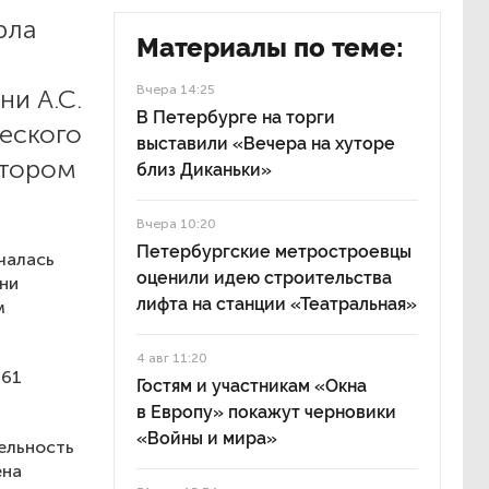
рла
Материалы по теме:
Вчера 14:25
ни А.С.
В Петербурге на торги
еского
выставили «Вечера на хуторе
отором
близ Диканьки»
Вчера 10:20
Петербургские метростроевцы
чалась
оценили идею строительства
ни
лифта на станции «Театральная»
м
4 авг 11:20
961
Гостям и участникам «Окна
в Европу» покажут черновики
«Войны и мира»
ельность
ена