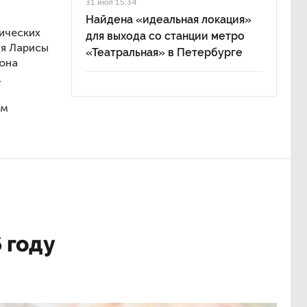
31 июл 15:34
Найдена «идеальная локация»
ических
для выхода со станции метро
мя Ларисы
«Театральная» в Петербурге
 она
,
ым
 году