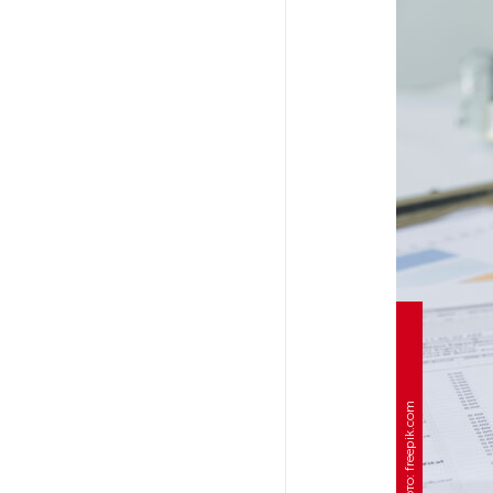
После атаки ВСУ в Самарской
области склад Wildberries почти
полностью сгорел
На заправках «Газпромнефти»
в Петербурге и Ленобласти
больше нет лимитов на топливо
По решению Путина в России
будут мониторить цены
на продукты
Власти Петербурга заявили
о «скоординированных атаках»
Фото: freepik.com
на аккаунты депутатов