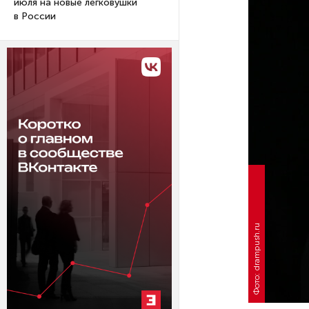
июля на новые легковушки
в России
Фото: drampush.ru