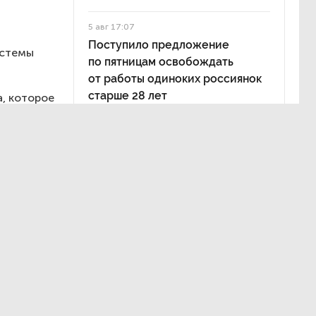
5 авг 17:07
Поступило предложение
истемы
по пятницам освобождать
от работы одиноких россиянок
старше 28 лет
, которое
ву