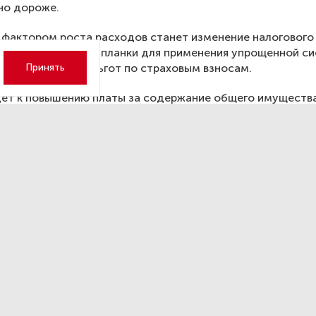
но дороже.
фактором роста расходов станет изменение налогового
льства: снижение планки для применения упрощенной с
жения и отмена льгот по страховым взносам.
Принять
ет к повышению платы за содержание общего имущества
о будет утверждать на общем собрании собственников.
сдуме поддержали инициати
ить работу детских садов
осьми вечера