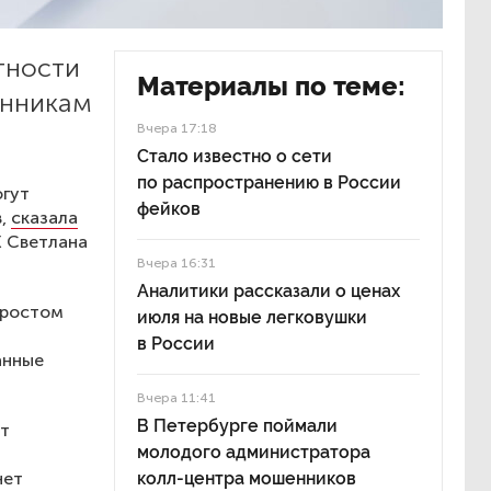
тности
Материалы по теме:
енникам
Вчера 17:18
Стало известно о сети
по распространению в России
огут
фейков
в,
сказала
Х Светлана
Вчера 16:31
Аналитики рассказали о ценах
с ростом
июля на новые легковушки
н
в России
анные
Вчера 11:41
В Петербурге поймали
рт
молодого администратора
нет
колл-центра мошенников