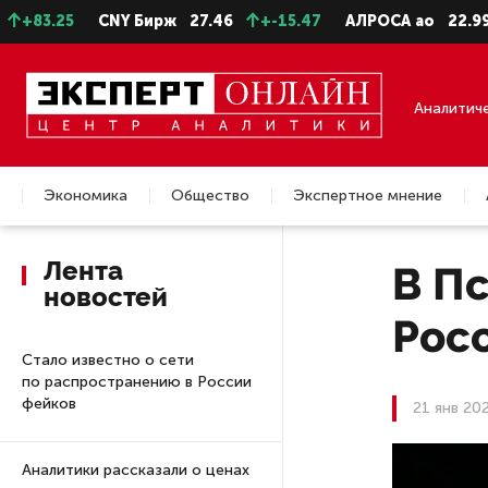
25
CNY Бирж
27.46
+-15.47
АЛРОСА ао
22.99
-0.
Аналитич
Экономика
Общество
Экспертное мнение
Недвижимость
Лента
В Пс
новостей
Рос
Стало известно о сети
по распространению в России
фейков
21 янв 20
Аналитики рассказали о ценах