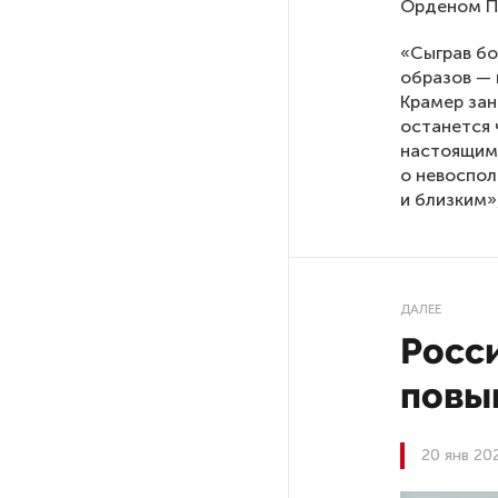
Орденом П
«Сыграв бо
РГПУ им. А. И. Герцена начнет
образов — 
новые образовательные
Крамер зан
проекты с китайскими вузами
останется 
настоящим 
В Петербурге поймали
о невоспол
молодого администратора
и близким»
колл-центра мошенников
Петербургские метростроевцы
оценили идею строительства
ДАЛЕЕ
лифта на станции
Росс
«Театральная»
повы
Поступило предложение
по пятницам освобождать
20 янв 20
от работы одиноких россиянок
старше 28 лет