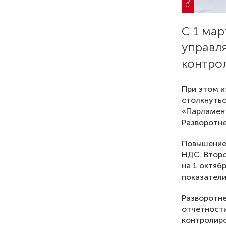
Стала известна программа
празднования 105-летия
Республики Коми
С 1 мар
управл
Путин провел совещание
контро
с руководством
Минобороны РФ: главные
заявления президента
При этом и
столкнуть
«Парламент
В Мурманской области создали
Разворотне
приложение для фиксации
инвазионных растений
Повышение 
НДС. Второ
Петербуржца будут судить
на 1 октяб
за попытку вынести
показатели
из магазина 47 плиток
шоколада
Разворотне
отчетности
контролиро
В Петербурге осудили