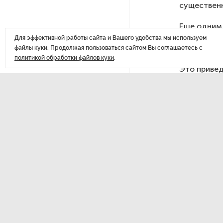
существен
похитителей подростка,
требовавших за него выкуп
Еще одним 
законодате
Для эффективной работы сайта и Вашего удобства мы используем
налогообло
файлы куки. Продолжая пользоваться сайтом Вы соглашаетесь с
На петербургских АЗС сняли
политикой обработки файлов куки
.
большинство ограничений
Это привед
необходим
В Госдуме рассказали, что
ждет Европу при ядерной
войне
ДАЛЕЕ
В «СТГТ» состоялся «День
В Го
семьи» — праздник,
объединяющий поколения
продл
до в
Проект строительства
небоскреба «Лахта Центр 2»
в Петербурге одобрили