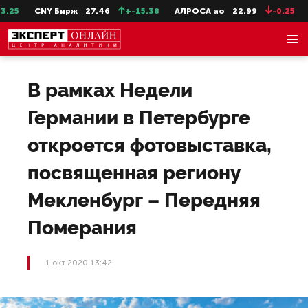
5
CNY Бирж
27.46
+-15.38
АЛРОСА ао
22.99
-0.25
Се
В рамках Недели
Германии в Петербурге
откроется фотовыставка,
посвященная региону
Мекленбург – Передняя
Померания
1 окт 2020 13:42