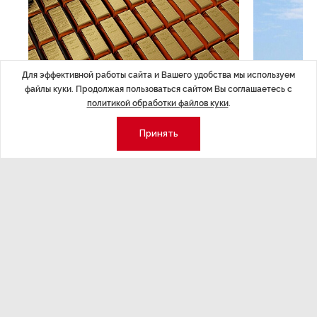
Для эффективной работы сайта и Вашего удобства мы используем
ЭКОНОМИКА
,Вчера 14:44
ОБЩЕСТВО
,В
файлы куки. Продолжая пользоваться сайтом Вы соглашаетесь с
Курс на растущую
Картина н
политикой обработки файлов куки
.
волатильность?
августа
Принять
ные
Министерство финансов РФ наращивает покупку
Рассказываем 
золота в резервы.
и мире, которы
августа — от т
строительства 
Экономика
Стиль жизни