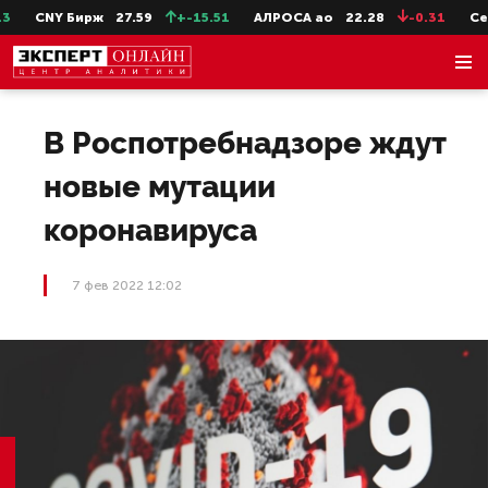
CNY Бирж
27.59
+-15.51
АЛРОСА ао
22.28
-0.31
СевС
В Роспотребнадзоре ждут
новые мутации
коронавируса
7 фев 2022 12:02