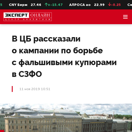
CNY Бирж
27.46
+-15.47
АЛРОСА ао
22.99
-0.25
СевСт
В ЦБ рассказали
о кампании по борьбе
с фальшивыми купюрами
в СЗФО
11 ноя 2019 10:51