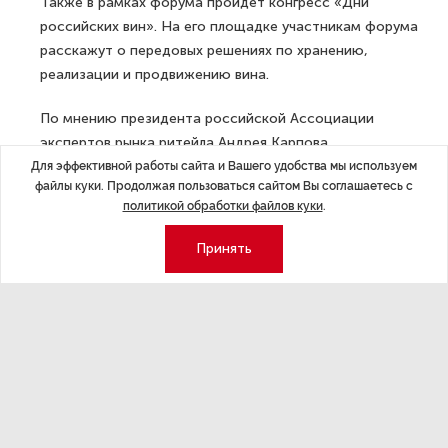
Также в рамках форума пройдет конгресс «Дни
российских вин». На его площадке участникам форума
расскажут о передовых решениях по хранению,
реализации и продвижению вина.
По мнению президента российской Ассоциации
экспертов рынка ритейла Андрея Карпова,
мероприятия, подобные форуму «Дни ритейла
Для эффективной работы сайта и Вашего удобства мы используем
файлы куки. Продолжая пользоваться сайтом Вы соглашаетесь с
на Неве», помогают поднять актуальные вопросы
политикой обработки файлов куки
.
розничной торговли, обменяться опытом и выстроить
диалог с представителями власти.
Принять
Генеральный директор Центра пространственных
исследований «Геоинтеллект» Денис Струков в свою
очередь отметил, что, хотя в сегменте FMCG (товары
быстрого использования) и DIY (товары для дома)
продолжается объединение сетевых гигантов,
фермерские и специализированные магазины
продолжают открываться.