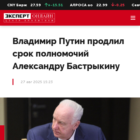
CNY Бирж
27.59
+-15.51
АЛРОСА ао
22.99
-0.25
СевСт
Владимир Путин продлил
срок полномочий
Александру Бастрыкину
27 авг 2025 15:23