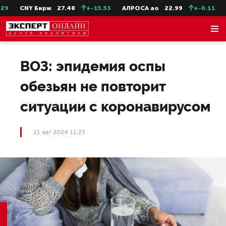
CNY Бирж
27.48
+-15.53
АЛРОСА ао
22.99
+-0.11
Се
ВОЗ: эпидемия оспы
обезьян не повторит
ситуации с коронавирусом
21 авг 2024 11:23