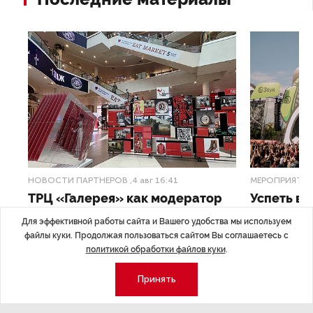
НОВОСТИ ПАРТНЕРОВ
,4 авг 16:41
МЕРОПРИЯТИ
ТРЦ «Галерея» как модератор
Успеть вс
городской жизни
x Сбер в 
Для эффективной работы сайта и Вашего удобства мы используем
файлы куки. Продолжая пользоваться сайтом Вы соглашаетесь с
ле
Трансформация торговых центров в условиях
Полный гид по
политикой обработки файлов куки
.
конкуренции с маркетплейсами.
а.
Принять