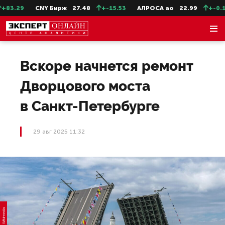
3.29
CNY Бирж
27.48
+-15.53
АЛРОСА ао
22.99
+-0.11
Вскоре начнется ремонт
Дворцового моста
в Санкт-Петербурге
29 авг 2025 11:32