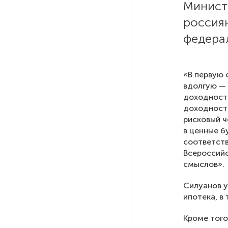
Минист
россия
РГПУ им. А. И. Герцена начнет
новые образовательные
федерал
проекты с китайскими вузами
«В первую 
В Петербурге поймали
молодого администратора
вдолгую — 
колл-центра мошенников
доходность
доходности
рисковый ч
Петербургские метростроевцы
в ценные б
оценили идею строительства
соответств
лифта на станции
Всероссий
«Театральная»
смыслов».
Силуанов у
Поступило предложение
ипотека, в
по пятницам освобождать
от работы одиноких россиянок
Кроме того
старше 28 лет