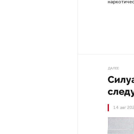
наркотичес
Ленобласти приняли более
20 000 абитуриентов
В Ленобласти нашли
неолитический могильник
с янтарными предметами
«Надежда» закончила
проходку участка на «зеленой»
ДАЛЕЕ
ветке метро Петербурга
Силу
Стало известно о сети
след
по распространению в России
фейков
14 авг 20
Аналитики рассказали о ценах
июля на новые легковушки
в России