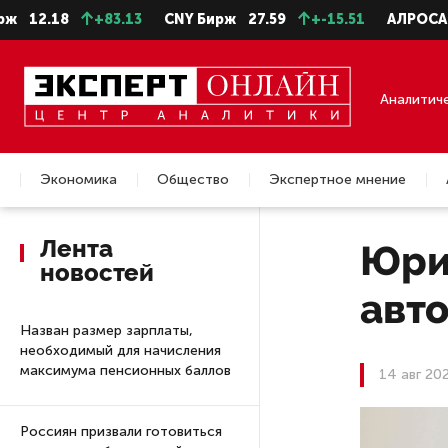
18
+83.13
CNY Бирж
27.59
+-15.51
АЛРОСА ао
22.
Аналитич
Экономика
Общество
Экспертное мнение
Недвижимость
Лента
Юрис
новостей
авт
Назван размер зарплаты,
необходимый для начисления
максимума пенсионных баллов
14 авг 20
Россиян призвали готовиться