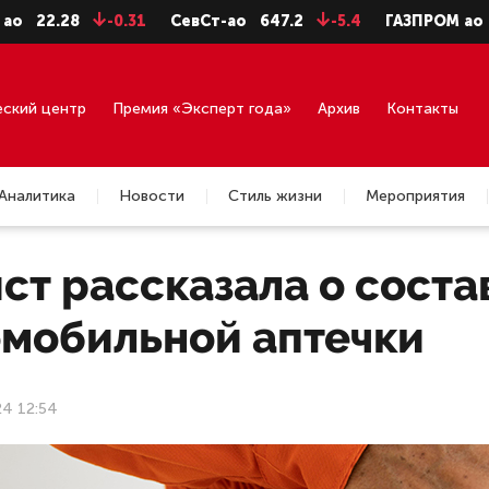
28
-0.31
СевСт-ао
647.2
-5.4
ГАЗПРОМ ао
92.75
еский центр
Премия «Эксперт года»
Архив
Контакты
Аналитика
Новости
Стиль жизни
Мероприятия
т рассказала о соста
омобильной аптечки
24 12:54