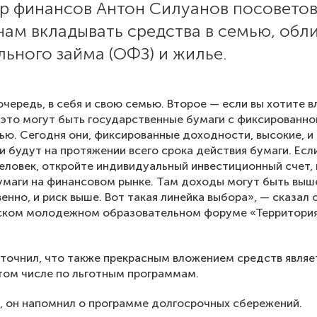
р финансов Антон Силуанов посовето
нам вкладывать средства в семью, обл
ьного займа (ОФЗ) и жилье.
очередь, в себя и свою семью. Второе — если вы хотите 
это могут быть государственные бумаги с фиксированно
ю. Сегодня они, фиксированные доходности, высокие, и
 будут на протяжении всего срока действия бумаги. Есл
еловек, откройте индивидуальный инвестиционный счет,
умаги на финансовом рынке. Там доходы могут быть выше
енно, и риск выше. Вот такая линейка выбора», — сказал о
ском молодежном образовательном форуме «Территори
точнил, что также прекрасным вложением средств являе
 том числе по льготным программам.
, он напомнил о программе долгосрочных сбережений.