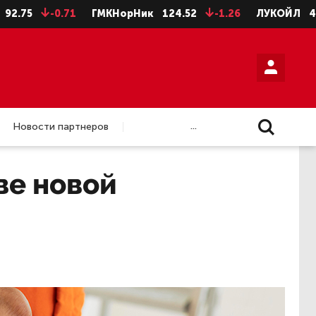
-0.71
ГМКНорНик
124.52
-1.26
ЛУКОЙЛ
4675.5
...
Новости партнеров
ве новой