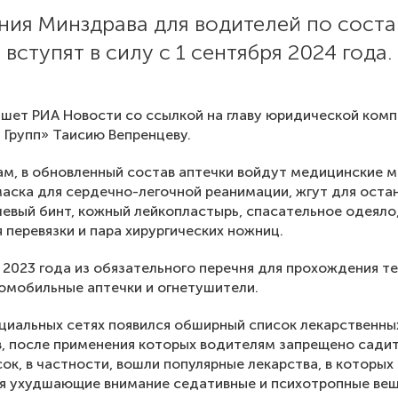
ния Минздрава для водителей по соста
 вступят в силу с 1 сентября 2024 года.
шет РИА Новости со ссылкой на главу юридической ком
Групп» Таисию Вепренцеву.
ам, в обновленный состав аптечки войдут медицинские м
маска для сердечно-легочной реанимации, жгут для оста
левый бинт, кожный лейкопластырь, спасательное одеяло
 перевязки и пара хирургических ножниц.
 2023 года из обязательного перечня для прохождения т
омобильные аптечки и огнетушители.
оциальных сетях появился обширный список лекарственны
, после применения которых водителям запрещено садит
исок, в частности, вошли популярные лекарства, в которых
я ухудшающие внимание седативные и психотропные вещ