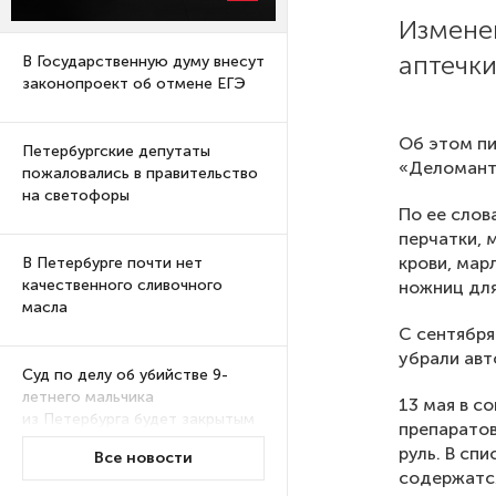
Измене
аптечки
В Государственную думу внесут
законопроект об отмене ЕГЭ
Об этом пи
Петербургские депутаты
«Деломант 
пожаловались в правительство
на светофоры
По ее слов
перчатки, 
крови, мар
В Петербурге почти нет
качественного сливочного
ножниц для
масла
С сентября
убрали авт
Суд по делу об убийстве 9-
летнего мальчика
13 мая в с
из Петербурга будет закрытым
препаратов
руль. В сп
Все новости
содержатс
Университеты и колледжи