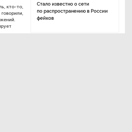
Стало известно о сети
ь, кто-то,
по распространению в России
 говорили,
фейков
жений.
ирует
ых