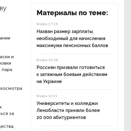
ву
Материалы по теме:
Вчера 17:19
Назван размер зарплаты,
пании
необходимый для начисления
максимума пенсионных баллов
аски и
Вчера 16:28
новки
Россиян призвали готовиться
, пара
к затяжным боевым действиям
на Украине
ехосмотра
Вчера 12:15
Университеты и колледжи
х
Ленобласти приняли более
ься за
20 000 абитуриентов
ества,