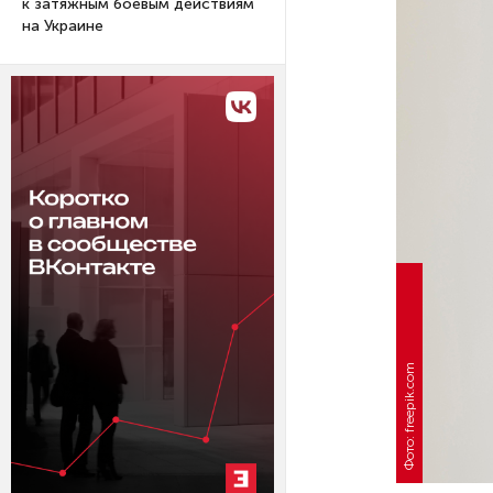
к затяжным боевым действиям
на Украине
Фото: freepik.com