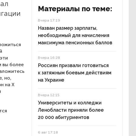
вал
Материалы по теме:
игации
Вчера 17:19
Назван размер зарплаты,
необходимый для начисления
максимума пенсионных баллов
вложиться
й
 эти
Вчера 16:28
и вы более
Россиян призвали готовиться
 вложитесь
к затяжным боевым действиям
, но,
на Украине
н на X
я
Вчера 12:15
Университеты и колледжи
Ленобласти приняли более
тся
20 000 абитуриентов
6 авг 17:18