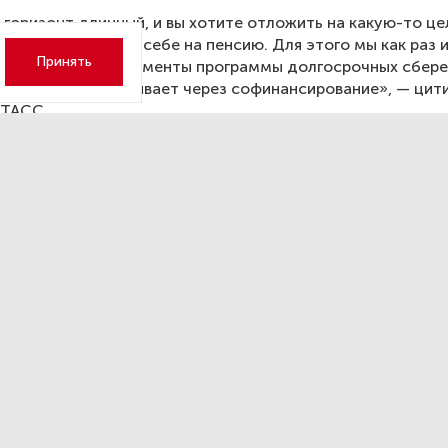
с горизонт длинный, и вы хотите отложить на какую-то цел
, хочет отложить себе на пенсию. Для этого мы как раз и
Принять
пециальные инструменты программы долгосрочных сбере
дарство поддерживает через софинансирование», — цит
 ТАСС.
динов рассказал о плененн
иной чеченцах под Курском