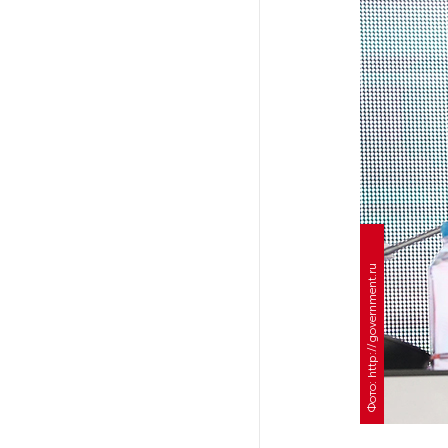
На выборах в Госдуму «Единая
Россия» будет первой
в бюллетене
В Петербурге на торги
выставили «Вечера на хуторе
близ Диканьки»
До конца года в Мурманской
области установят системы
Фото: http://government.ru
для борьбы с обледенением
на энергосетях
Экс-полицейского
подозревают в убийстве
знакомого в Петербурге 2 года
назад