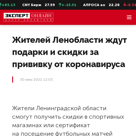
+83.13
CNY Бирж
27.59
+-15.51
АЛРОСА ао
22.28
-0.31
Жителей Ленобласти ждут
подарки и скидки за
прививку от коронавируса
30 июн 2021 12:03
Жители Ленинградской области
смогут получить скидки в спортивных
магазинах или сертификат
на посещение футбольных матчей