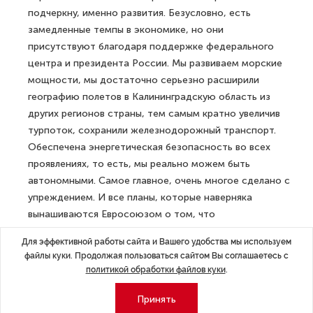
подчеркну, именно развития. Безусловно, есть
замедленные темпы в экономике, но они
присутствуют благодаря поддержке федерального
центра и президента России. Мы развиваем морские
мощности, мы достаточно серьезно расширили
географию полетов в Калининградскую область из
других регионов страны, тем самым кратно увеличив
турпоток, сохранили железнодорожный транспорт.
Обеспечена энергетическая безопасность во всех
проявлениях, то есть, мы реально можем быть
автономными. Самое главное, очень многое сделано с
упреждением. И все планы, которые наверняка
вынашиваются Евросоюзом о том, что
Калининградская область будет изолирована,
Для эффективной работы сайта и Вашего удобства мы используем
невыполнимы», — сказал собеседник агентства.
файлы куки. Продолжая пользоваться сайтом Вы соглашаетесь с
политикой обработки файлов куки
.
На морских линиях Балтийск — Усть-Луга и
Калининград — Санкт-Петербург работают 25-28
Принять
судов, в зависимости от графика. Они обеспечивают