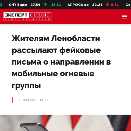
CNY Бирж
27.59
+-15.51
АЛРОСА ао
22.28
-0.31
СевСт
Жителям Ленобласти
рассылают фейковые
письма о направлении в
мобильные огневые
группы
8 мая 2026 11:23