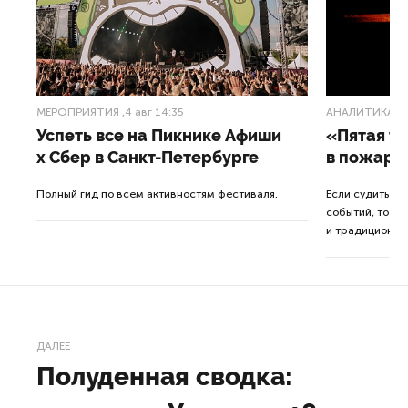
МЕРОПРИЯТИЯ
,4 авг 14:35
АНАЛИТИКА
,3
Успеть все на Пикнике Афиши
«Пятая т
x Сбер в Санкт-Петербурге
в пожарн
от
Полный гид по всем активностям фестиваля.
Если судить п
событий, то де
ор.
и традиционна
ДАЛЕЕ
Полуденная сводка: