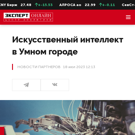
ж
27.48
+-15.53
АЛРОСА ао
22.99
+-0.11
СевСт-ао
663
Искусственный интеллект
в Умном городе
НОВОСТИ ПАРТНЕРОВ
18 июл 2023 12:13