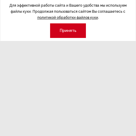
Выставку «Искусство
Для эффективной работы сайта и Вашего удобства мы используем
файлы куки. Продолжая пользоваться сайтом Вы соглашаетесь с
МАНГА» в Санкт-
политикой обработки файлов куки
.
Петербурге посетили
Принять
100 000 человек
МЕРОПРИЯТИЯ
16 авг 2023 12:55