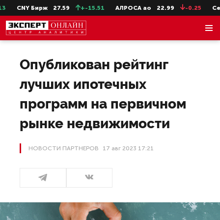
Y Бирж
27.59
+-15.51
АЛРОСА ао
22.99
-0.25
СевСт-ао
Опубликован рейтинг
лучших ипотечных
программ на первичном
рынке недвижимости
НОВОСТИ ПАРТНЕРОВ
17 авг 2023 17:21