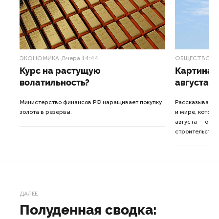
ЭКОНОМИКА
,Вчера 14:44
ОБЩЕСТВО
,В
Курс на растущую
Картина н
волатильность?
августа
ные
Министерство финансов РФ наращивает покупку
Рассказываем 
золота в резервы.
и мире, которы
августа — от т
строительства 
ДАЛЕЕ
Полуденная сводка: