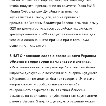
саммита. Вместе с партнерами работаем над тем,
чтобы получить приглашение на саммит». Глава МИД
Индии Субраманьям Джайшанкар пояснил
журналистам в Нью-Дели, что не пригласил
президента Украины Владимира Зеленского, поскольку
G20 не должна заниматься российско-украинским
урегулированием. «G20 следует заниматься тем, для
чего она создана, и это причина принятого нами
решения», – сказал он.
В НАТО пояснили слова о возможности Украины
обменять территории на членство в альянсе.
«Мое заявление по этому поводу было частью более
широкой дискуссии о возможных сценариях будущего
в Украине, и я не должен был так говорить. Это было
неправильно», – сообщил начальник штаба
генерального секретаря НАТО Стиан Йенссен,
ссылаясь на свои слова, опубликованные двумя днями
ранее в Verdens Gang: «Я думаю, что решение может