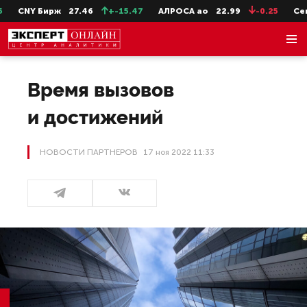
Бирж
27.46
+-15.47
АЛРОСА ао
22.99
-0.25
СевСт-ао
Время вызовов
и достижений
НОВОСТИ ПАРТНЕРОВ
17 ноя 2022 11:33