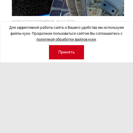
НОВОСТИ ПАРТНЕРОВ
,15.11.2022
Для эффективной работы сайта и Вашего удобства мы используем
Физика активной материи: исследовать
файлы куки. Продолжая пользоваться сайтом Вы соглашаетесь с
возможности
политикой обработки файлов куки
.
На Международной космической станции проведен
Принять
эксперимент в условиях невесомости с использованием
оптического прибора «Дисперсия», разработанного
компанией «Лазерные системы».